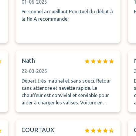
01-06-2025
Personnel accueillant Ponctuel du début à
la fin A recommander
Nath
22-03-2025
Départ très matinal et sans souci. Retour
D
sans attendre et navette rapide. Le
s
chauffeur est convivial et serviable pour
aider à charger les valises. Voiture en
sécurité. Nous passons toujours par ce
système de parking. A recommander sans
souci
COURTAUX