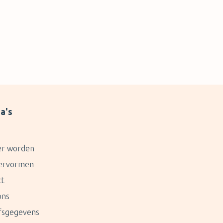
a's
er worden
ervormen
ct
ons
jfsgegevens