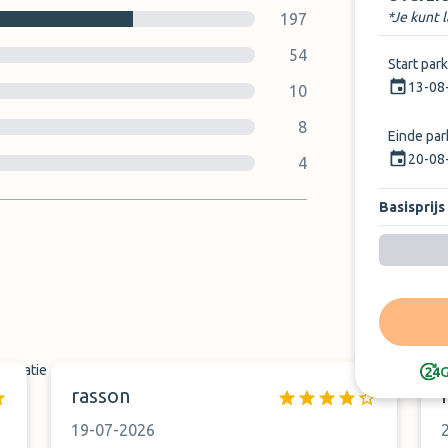
*Je kunt 
197
54
Start par
13-08
10
8
Einde pa
20-08
4
Basisprijs
rlocatie
G
rasson
19-07-2026