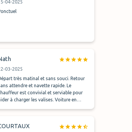
15-04-2025
Ponctuel
Nath
22-03-2025
épart très matinal et sans souci. Retour
ans attendre et navette rapide. Le
chauffeur est convivial et serviable pour
aider à charger les valises. Voiture en
sécurité. Nous passons toujours par ce
système de parking. A recommander sans
souci
COURTAUX