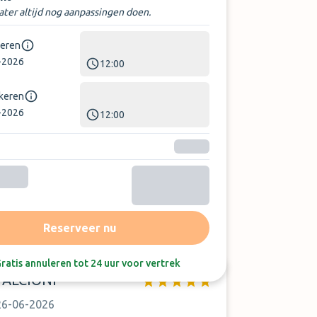
later altijd nog aanpassingen doen.
keren
-2026
12:00
rkeren
-2026
12:00
Sorteer op:
Laatste beoordeling
Reserveer nu
ratis annuleren tot 24 uur voor vertrek
FALCIONI
26-06-2026