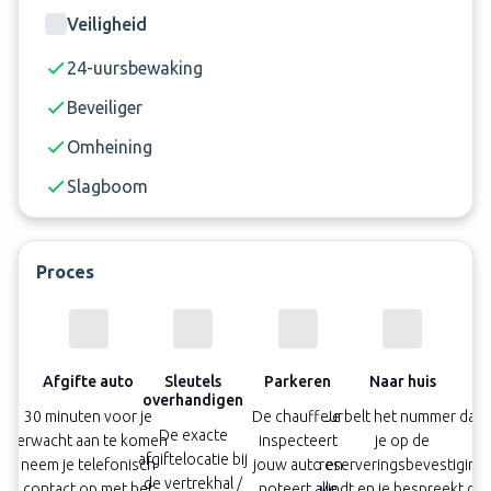
Veiligheid
24-uursbewaking
Beveiliger
Omheining
Slagboom
Proces
Afgifte auto
Sleutels
Parkeren
Naar huis
overhandigen
30 minuten voor je
De chauffeur
Je belt het nummer dat
De exacte
verwacht aan te komen
inspecteert
je op de
afgiftelocatie bij
neem je telefonisch
jouw auto en
reserveringsbevestiging
de vertrekhal /
contact op met het
noteert alle
vindt en je bespreekt de