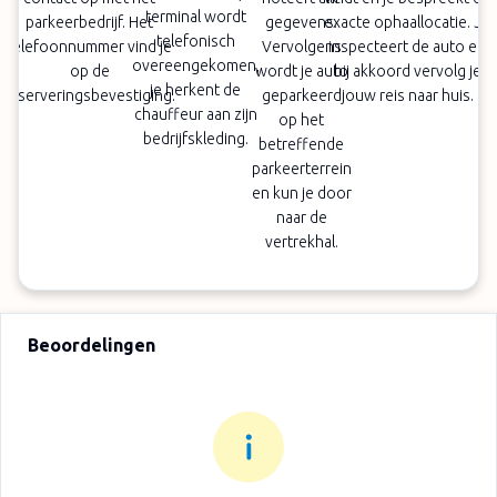
terminal wordt
parkeerbedrijf. Het
gegevens.
exacte ophaallocatie. Je
telefonisch
telefoonnummer vind je
Vervolgens
inspecteert de auto en
overeengekomen,
op de
wordt je auto
bij akkoord vervolg je
je herkent de
reserveringsbevestiging.
geparkeerd
jouw reis naar huis.
chauffeur aan zijn
op het
bedrijfskleding.
betreffende
parkeerterrein
en kun je door
naar de
vertrekhal.
Beoordelingen