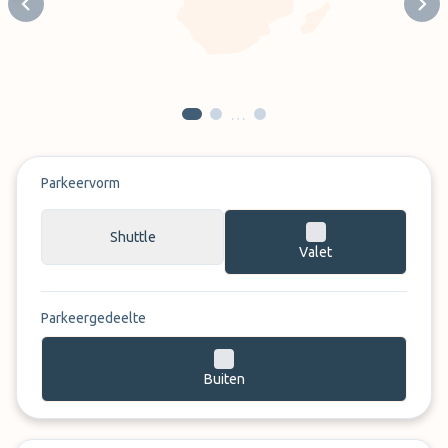
Previous slide
Next
…
Parkeervorm
Shuttle
Valet
Parkeergedeelte
Buiten