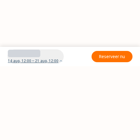
Reserveer nu
14 aug, 12:00 – 21 aug, 12:00
Heb je vragen of problemen met je boeking?
Neem contact met ons op