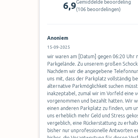
Gemiddelde beoordeling
6,9
(
106 beoordelingen
)
Anoniem
15-09-2025
wir waren am [Datum] gegen 06:20 Uhr 
Parkgelände. Zu unserem großen Schock 
Nachdem wir die angegebene Telefonnumm
uns mit, dass der Parkplatz vollständig bel
alternative Parkmöglichkeit suchen müsste
inakzeptabel, zumal wir im Vorfeld eine 
vorgenommen und bezahlt hatten. Wir wa
einen anderen Parkplatz zu finden, um un
uns erheblich mehr Geld und Stress gekos
vergeblich, eine Rückerstattung zu erhal
bisher nur unprofessionelle Antworten er
bisher, die Verantwortung für diesen Vor