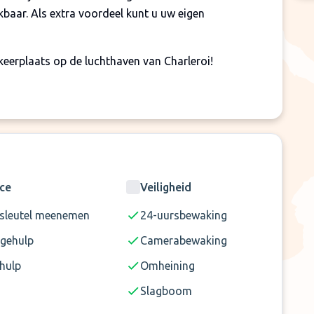
baar. Als extra voordeel kunt u uw eigen
keerplaats op de luchthaven van Charleroi!
lag contant te betalen van € 10.
vervoert worden in de shuttlebus. Reist u met
rst af te zetten bij de luchthaven.
ice
Veiligheid
sleutel meenemen
24-uursbewaking
gehulp
Camerabewaking
hulp
Omheining
Slagboom