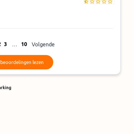
2
3
10
…
Volgende
Meer beoordelingen lezen
beoordelingen lezen
arking