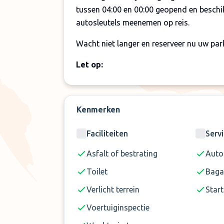
tussen 04:00 en 00:00 geopend en beschik
autosleutels meenemen op reis.
Wacht niet langer en reserveer nu uw par
Let op:
U dient ter plaatse een luchthaventoes
Verder kunnen er maximaal 4 personen 
Kenmerken
meer? Dan dient u uw reisgezelschap ee
Faciliteiten
Serv
Asfalt of bestrating
Auto
Toilet
Baga
Verlicht terrein
Start
Voertuiginspectie