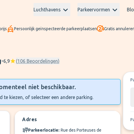
Luchthavens
Parkeervormen
Bl
rijs
Persoonlijk geïnspecteerde parkeerplaatsen
Gratis annuleren
g
•
6,9
(
106
Beoordelingen
)
P
omenteel niet beschikbaar.
 te kiezen, of selecteer een andere parking.
Adres
P
Parkeerlocatie:
Rue des Porteuses de