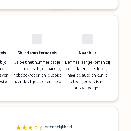
eis
Shuttlebus terugreis
Naar huis
tijd
Je belt het nummer dat je
Eenmaal aangekomen bij
n op
bij aankomst bij de parking
de parkeerplaats loop je
haven
hebt gekregen en je loopt
naar de auto en kun je
exibel
naar de afgesproken plek.
meteen jouw reis naar
huis vervolgen.
Vriendelijkheid