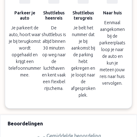
online
Er geldt een luchthaventoeslag van € 10. Dit
Parkeer je
Shuttlebus
Shuttlebus
Naar huis
auto
heenreis
terugreis
wordt ter plaatse betaald.
Eenmaal
Je parkeert de
De
Je belt het
aangekomen
Bij grote drukte kan de parkeerdienst je vragen
auto, hoort waar
shuttlebus is
nummer dat
bij de
je autosleutels in te leveren om het beheer van
je bij terugkomst
altijd binnen
je bij
parkeerplaats
de parkeerplaatsen te vergemakkelijken.
wordt
30 minuten
aankomst bij
loop je naar
opgehaald en
op weg naar
de parking
de auto en
krijgt een
de
hebt
kun je
telefoonnummer
luchthaven
gekregen en
meteen jouw
mee.
en kent vaak
je loopt naar
reis naar huis
een flexibel
de
vervolgen.
rijschema.
afgesproken
plek.
Beoordelingen
Gemiddelde beoordeling