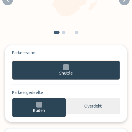
Previous slide
Next
…
Parkeervorm
Shuttle
Parkeergedeelte
Overdekt
Buiten