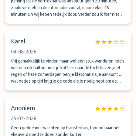
parking tot de vertrekhal was absoluut geen 20 minuten,
zoals vermeld in de informatie vooraf, maar zeker 45
minuten! En wij liepen redelijk door. Verder zou ik hier niet
graag in het donker willen lopen, geen prettige omgeving
om in het donker te lopen bij zeer vroege of late vliegtijden.
En toen wij terugkwamen, moesten sommige nieuwe
Karel
parkeerders hun auto buiten het hek parkeren, omdat er op
het terrein geen plaats meer was. Je betaalt voor een
04-08-2026
afgesloten terrein, dus dat zou ik zeer onprettig vinden. Wij
zullen hier niet meer gaan parkeren!!
Vrij gemakkelijk te vinden maar wel een stuk wandelen, toch
wel een dik halfuur met je koffers naar de luchthaven ,met
regen of hete zomerdagen ben je kletsnat als je aankomt ..,
wel netjes op tijd krijg je de code die je nodig hebt om de
parking te openen.
Anoniem
25-07-2026
Geen gedoe met wachten op transferbus, lopend naar het
vliegveld goed te doen zonder koffer