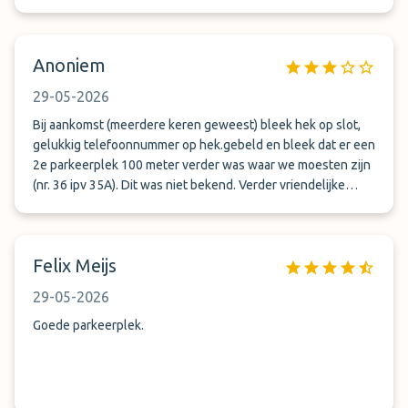
Anoniem
29-05-2026
Bij aankomst (meerdere keren geweest) bleek hek op slot,
gelukkig telefoonnummer op hek.gebeld en bleek dat er een
2e parkeerplek 100 meter verder was waar we moesten zijn
(nr. 36 ipv 35A). Dit was niet bekend. Verder vriendelijke
meneer die de weg wees en parkeerplek aangaf. SMS met
code van het hangslot indien je buiten openingstijden auto
komt halen, perfect geregeld. Half uurtje lopen naar
Felix Meijs
luchthaven maar je bespaart wel.
29-05-2026
Goede parkeerplek.