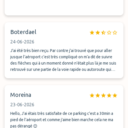
Boterdael
24-06-2026
J’ai été très bien reçu. Par contre j’ai trouvé que pour aller
jusque l’aéroport c’est très compliqué on m’a dit de suivre
des flèches qui à un moment donné n’était plus là je me suis
retrouvé sur une partie de la voie rapide ou autoroute qui
était en travaux pour le retour. J’ai mis l’application qui m’a
amené un peu plus facilement, mais je trouve quand même
que la route est dangereuse
Moreina
23-06-2026
Hello, J'ai étais très satisfaite de ce parking c'est a 30min a
pied de l'aéroport et comme j'aime bien marche cela ne ma
pas dérangé 😊