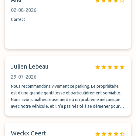
02-08-2026
Correct
Julien Lebeau
29-07-2026
Nous recommandons vivement ce parking. Le propriétaire
est d’une grande gentillesse et particulièrement serviable.
Nous avons malheureusement eu un problème mécanique
avec notre véhicule, et il n’a pas hésité à se démener pour
nous aider à le redémarrer. Il a pris de son temps, sans
compter les heures, afin de nous apporter toute l’aide
possible. Un immense merci pour sa disponibilité, son
Weckx Geert
implication et sa bienveillance. C’est très rassurant de