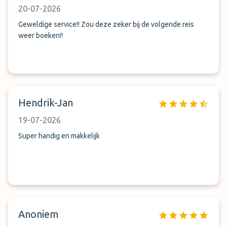
naar onze auto op dezelfde parkeerplaats buiten. Nog geen
20-07-2026
7 min later zaten we terug in onze auto op weg naar huis.
Een aanrader qua parking ! Vriendelijk! Goede shuttle service
Geweldige service!! Zou deze zeker bij de volgende reis
! Vlakbij de luchthaven !
weer boeken!!
Hendrik-Jan
19-07-2026
Super handig en makkelijk
Anoniem