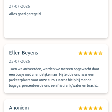
pouvoir compter sur une personne aussi dévouée. Nous
27-07-2026
reviendrons sans hésiter !
Alles goed geregeld
Ellen Beyens
25-07-2026
Toen we arriveerden, werden we meteen opgewacht door
een busje met vriendelijke man . Hij leidde ons naar een
parkeerplaats voor onze auto. Daarna hielp hij met de
bagage, presenteerde ons een frisdrank/water en bracht
ons naar de luchthaven. Een 5-tal minuten later zette hij ons
af aan de luchthaven op de plaats waar hij ons terug zou
oppikken. Bij terugkeer werden we 5 min na ons telefoontje
Anoniem
opgehaald door dezelfde vriendelijke man. Hij bracht ons