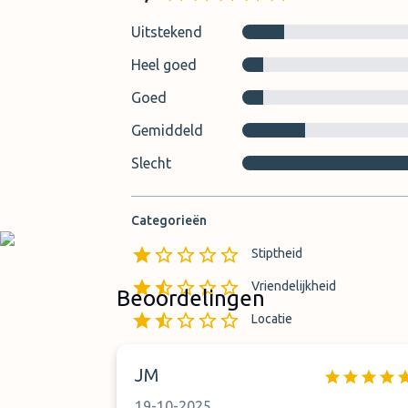
Uitstekend
Heel goed
Goed
Gemiddeld
Slecht
Categorieën
Stiptheid
Vriendelijkheid
Beoordelingen
Locatie
Vindbaarheid van overdrach
JM
19-10-2025