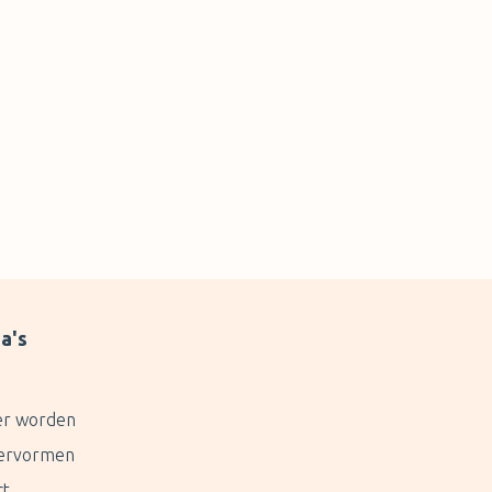
LEVEREN EN BIJ AANKOMST SNEL JE
UTO TERUG TE HEBBEN!!?? Bijzonder, ik
denk dat wij niet nogmaals voor dit
edrijf kiezen!! Erg teleurgesteld.
a's
er worden
ervormen
ct