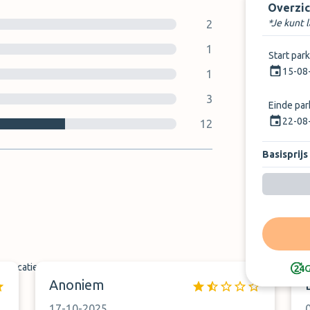
Overzic
*Je kunt 
2
1
Start par
15-08
1
3
Einde pa
22-08
12
Basisprijs
tslocatie
G
Anoniem
17-10-2025