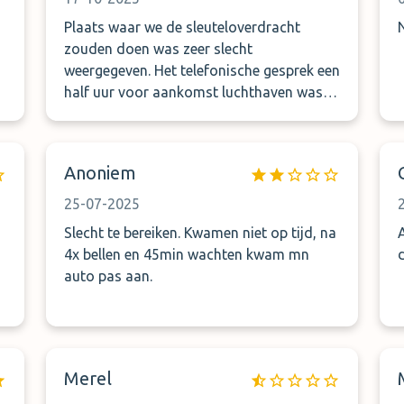
Plaats waar we de sleuteloverdracht
zouden doen was zeer slecht
weergegeven. Het telefonische gesprek een
half uur voor aankomst luchthaven was
slecht, zeer gebrekkig engels en moeilijk te
verstaan. Persoon die auto komt ophalen
totaal niet zichtbaar . met bijv. een vestje
Anoniem
of bordje zou dit al opgelost kunnen
worden. We hoefde onze papieren niet te
25-07-2025
laten zien, kregen ook geen bewijs dat we
Slecht te bereiken. Kwamen niet op tijd, na
de auto hadden afgegeven, er werden
4x bellen en 45min wachten kwam mn
geen foto's gemaakt. Voor ons helaas niet
auto pas aan.
voor herhaling vatbaar.
Merel