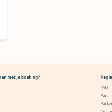
A
b
t
r
s
men met je boeking?
Pagin
FAQ
Partn
Parke
Conta