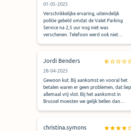
auto gevonden hebt. De auto van mijn
01-05-2025
zwager was nog langer zoek en kwam
Verschrikkelijke ervaring, uiteindelijk
helemaal onder de inmiddels ingebrande
politie gebeld omdat de Valet Parking
vogelpoep terug. Wij zullen van deze partij
Service na 2,5 uur nog niet was
geen gebruik meer maken.
verschenen. Telefoon werd ook niet
opgenomen en uw klantenservice werkt
ook niet.
Jordi Benders
28-04-2025
Gewoon kut. Bij aankomst en vooral het
betalen waren er geen problemen, dat liep
allemaal vrij vlot. Bij het aankomst in
Brussel moesten we gelijk bellen dan
zouden ze er binnen een kwartiertje zijn.
Na 45 min ben ik gaan bellen waar ze
bleven. Ik kreeg de boodschap dat het
christina.symons
druk was maar dat ze er binnen 10 min