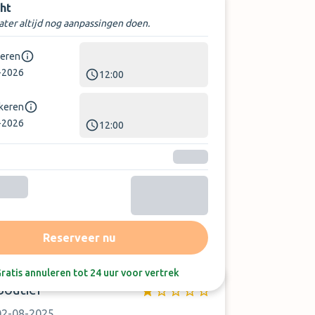
ht
later altijd nog aanpassingen doen.
keren
-2026
12:00
rkeren
-2026
12:00
Sorteer op:
Laatste beoordeling
Reserveer nu
ratis annuleren tot 24 uur voor vertrek
Boutier
02-08-2025