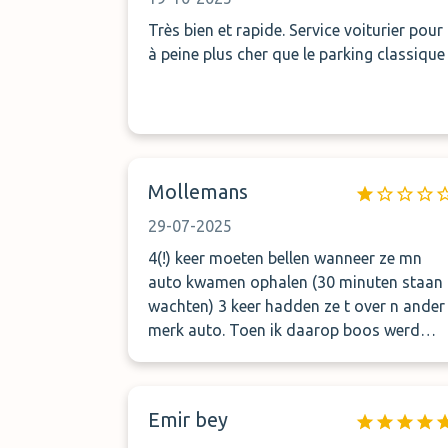
Très bien et rapide. Service voiturier pour
à peine plus cher que le parking classique
Mollemans
29-07-2025
4(!) keer moeten bellen wanneer ze mn
auto kwamen ophalen (30 minuten staan
wachten) 3 keer hadden ze t over n ander
merk auto. Toen ik daarop boos werd
hing de goede man gewoon op… die kon
0.0 nederlands en engels. Ik moest maar
appen….. dit is goedkoop- duurkoop.
Emir bey
Opeens komt er n man uit t niets die mn