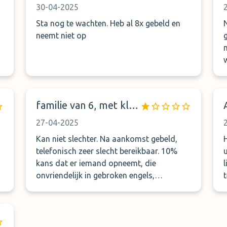
30-04-2025
betaald voor Valet parking en uiteindelijk
alles zelf moeten doen.
Sta nog te wachten. Heb al 8x gebeld en
neemt niet op
familie van 6, met kleine kinderen
for
27-04-2025
Kan niet slechter. Na aankomst gebeld,
H
telefonisch zeer slecht bereikbaar. 10%
kans dat er iemand opneemt, die
onvriendelijk in gebroken engels,
nederlands of frans vertelt dat de auto er
over 10 min is. Wachttijd bedroeg
t
uiteindelijk 2,5 uur - langer dan de vlucht
zelf ! Niet boeken!