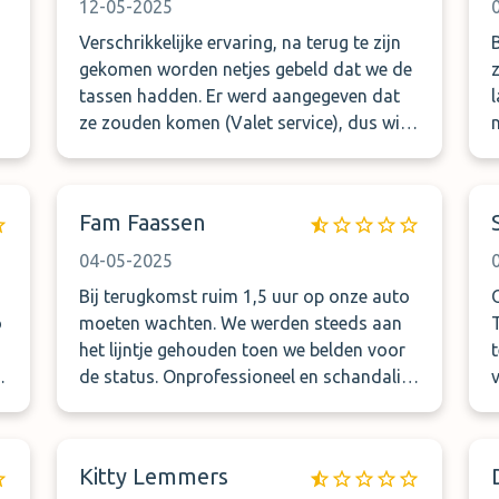
12-05-2025
Verschrikkelijke ervaring, na terug te zijn
gekomen worden netjes gebeld dat we de
tassen hadden. Er werd aangegeven dat
ze zouden komen (Valet service), dus wij
d
naar de afgesproken plek. Na 20 min nog
geen auto, dus gebeld. Daarna ruim 2 uur
lang geen gehoor, wel gehoord en van het
Fam Faassen
kastje naar de muur te zijn gestuurd nog
steeds geen auto. En elke keer de belofte
04-05-2025
over 10 minuten zijn we er. Inmiddels
Bij terugkomst ruim 1,5 uur op onze auto
staan we dus ruim twee uur buiten te
o
moeten wachten. We werden steeds aan
wachten op valse beloftes. Daarna mijn
het lijntje gehouden toen we belden voor
man met een taxi die kant op gestuurd en
de status. Onprofessioneel en schandalige
toen was de auto nog niet eens uit de
n
afhandeling. 155,- betaald voor deze valet
parkeerplek gehaald. Geen excuses, geen
service en letterlijk en figuurlijk in de kou
compensatie voor de taxi, weer een valse
laten staan door ze, midden in de nacht.
belofte (ze zeiden dat ze het zouden
Kitty Lemmers
overmaken). Dus al met al veel geld