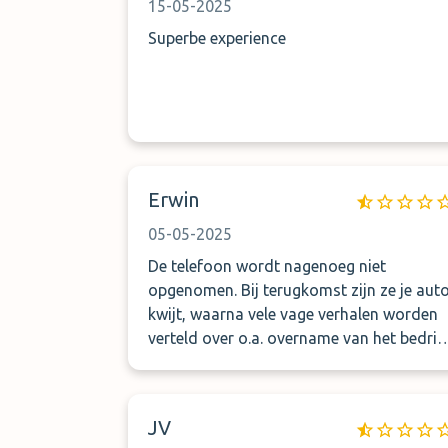
auto sleutels pakt. Omdat we haast
15-05-2025
hadden heb ik t laten gebeuren maar de
Superbe experience
auto is bij aanname en teruggave 0.0
gecontroleerd door de medewerkers.
Beter wat meer betalen voor kwaliteit!! En
de man die me als n hond te woord ston
: klant is koning vriend! Beter zoek je n
andere baan
Erwin
05-05-2025
De telefoon wordt nagenoeg niet
opgenomen. Bij terugkomst zijn ze je aut
kwijt, waarna vele vage verhalen worden
verteld over o.a. overname van het bedrijf
waar wij geboekt hadden. Sleutels worde
onbeheerd achter de balie achtergelaten.
Bij Valet Parking verwacht je niet dat je
JV
min. een uur moet wachten voordat ze je