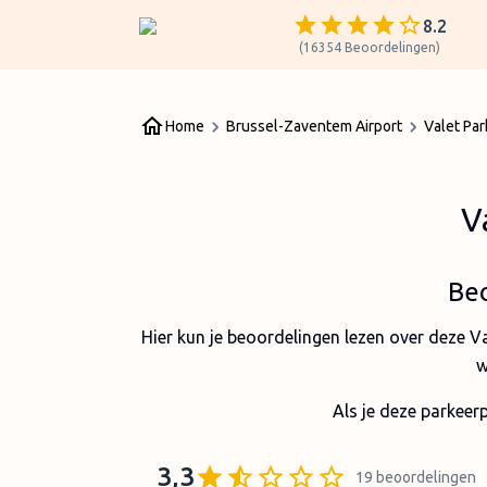
8.2
(
16354
Beoordelingen
)
Home
Brussel-Zaventem Airport
Valet Par
V
Beo
Hier kun je beoordelingen lezen over deze V
w
Als je deze parkeerp
3,3
19
beoordelingen