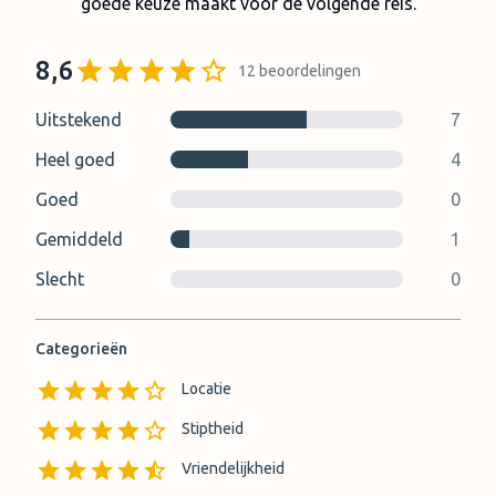
goede keuze maakt voor de volgende reis.
8,6
12
beoordelingen
Uitstekend
7
Heel goed
4
Goed
0
Gemiddeld
1
Slecht
0
Categorieën
Locatie
Stiptheid
Vriendelijkheid