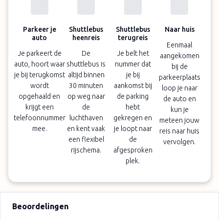
Parkeer je
Shuttlebus
Shuttlebus
Naar huis
auto
heenreis
terugreis
Eenmaal
Je parkeert de
De
Je belt het
aangekomen
auto, hoort waar
shuttlebus is
nummer dat
bij de
je bij terugkomst
altijd binnen
je bij
parkeerplaats
wordt
30 minuten
aankomst bij
loop je naar
opgehaald en
op weg naar
de parking
de auto en
krijgt een
de
hebt
kun je
telefoonnummer
luchthaven
gekregen en
meteen jouw
mee.
en kent vaak
je loopt naar
reis naar huis
een flexibel
de
vervolgen.
rijschema.
afgesproken
plek.
Beoordelingen