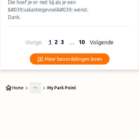
Die hoef je er niet bij als je een
&#039;vakantiegevoel&#039; wenst.
Dank.
1
2
3
10
Vorige
…
Volgende
Meer beoordelingen lezen
Meer beoordelingen lezen
Home
My Park Point
More