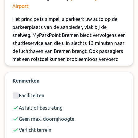
Airport
.
Het principe is simpel: u parkeert uw auto op de
parkeerplaats van de aanbieder, vlak bij de
snelweg. MyParkPoint Bremen biedt vervolgens een
shuttleservice aan die u in slechts 13 minuten naar
de luchthaven van Bremen brengt. Ook passagiers
met een rolstoel kunnen probleemloos vervoerd
worden!
De veiligheid van uw auto is altijd gewaarborgd.
Kenmerken
Dankzij hekwerk, voldoende verlichting en
Faciliteiten
regelmatige keuringen hoeft u zich tijdens uw reis
geen zorgen te maken over uw voertuig. Daarnaast
Asfalt of bestrating
mag u ook uw eigen autosleutel meenemen op reis.
Geen max. doorrijhoogte
Let op:
Voor voertuigen met een grotere lengte en
Verlicht terrein
campers wordt ter plaatse een toeslag van € 8 in