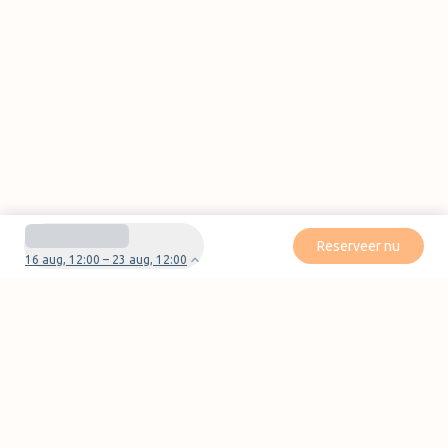
Reserveer nu
16 aug, 12:00 – 23 aug, 12:00
Heb je vragen of problemen met je boeking?
Neem contact met ons op