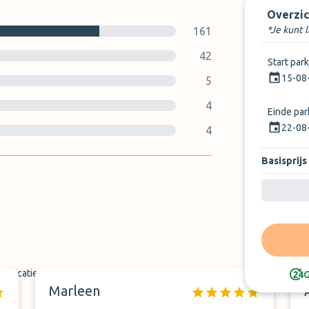
Overzic
*Je kunt 
161
42
Start par
15-08
5
4
Einde pa
22-08
4
Basisprijs
tslocatie
G
Marleen