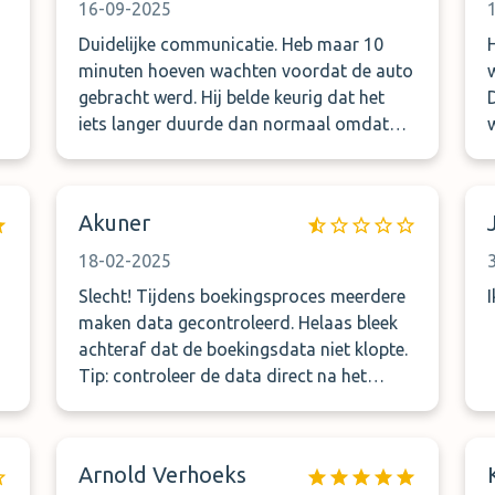
16-09-2025
Duidelijke communicatie. Heb maar 10
minuten hoeven wachten voordat de auto
gebracht werd. Hij belde keurig dat het
iets langer duurde dan normaal omdat
het zo druk was.
Akuner
18-02-2025
Slecht! Tijdens boekingsproces meerdere
maken data gecontroleerd. Helaas bleek
achteraf dat de boekingsdata niet klopte.
Tip: controleer de data direct na het
boeken. 129 euro weggegooid geld! Geen
coulance, niks niet!
Arnold Verhoeks