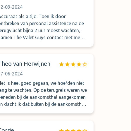
12-09-2024
Accuraat als altijd. Toen ik door
ontbreken van personal assistence na de
terugvlucht bijna 2 uur moest wachten,
namen The Valet Guys contact met me
fden met me mee en zegden toe
dat ze hoe dan ook er voor zouden
zorgen dat ik van Schiphol weer naar
Theo van Herwijnen
Drenthe kon rijden. En dat kwam goed. Ik
beveel links en rechts om me heen The
27-06-2024
Valet Guys van harte aan. Mede dank zij
Het is heel goed gegaan, we hoefden niet
ullie kun je nog fijn de wereld over vliegen,
lang te wachten. Op de terugreis waren we
ook als oudere, ook als je minder mobiel
beneden bij de aankomsthal aangekomen
ent. Petje af!
en dacht ik dat buiten bij de aankomsthal
de auto teruggegeven zou worden. Maar
we moesten terug naar boven, buiten bij
de vertrekhal. Dit misverstand is snel
Corrie