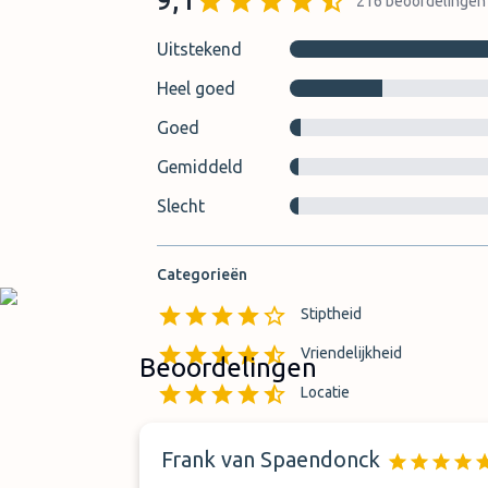
9,1
216
beoordelingen
Uitstekend
Heel goed
Goed
Gemiddeld
Slecht
Categorieën
Stiptheid
Vriendelijkheid
Beoordelingen
Locatie
Vindbaarheid van overdrach
Frank van Spaendonck