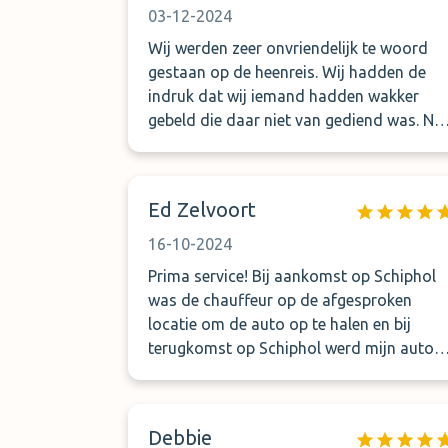
03-12-2024
Wij werden zeer onvriendelijk te woord
gestaan op de heenreis. Wij hadden de
indruk dat wij iemand hadden wakker
gebeld die daar niet van gediend was. Na
een paar keer bellen en veel
onduidelijkheid stond er een zeer
vriendelijk man op ons te wachten die de
Ed Zelvoort
overdracht snel en sociaal liet verlopen.
De terugreis verliep goed en zeer
16-10-2024
vriendelijk.
Prima service! Bij aankomst op Schiphol
was de chauffeur op de afgesproken
locatie om de auto op te halen en bij
terugkomst op Schiphol werd mijn auto
net afgeleverd. Kortom beter kun je het
niet krijgen!
Debbie