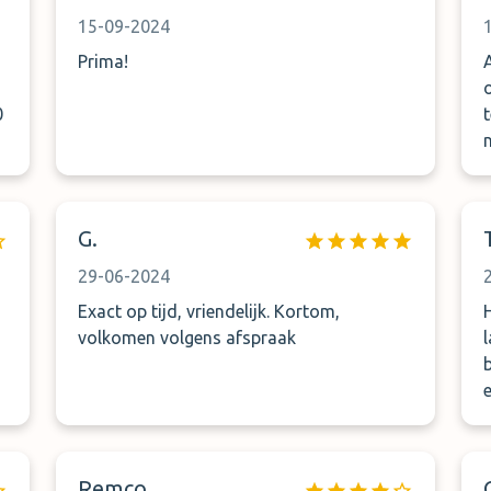
15-09-2024
Prima!
0
t
op. Ze lee
G.
29-06-2024
Exact op tijd, vriendelijk. Kortom,
j
volkomen volgens afspraak
b
Remco