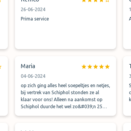
26-06-2024
Prima service
Maria
04-06-2024
op zich ging alles heel soepeltjes en netjes,
bij vertrek van Schiphol stonden ze al
klaar voor ons! Alleen na aankomst op
Schiphol duurde het wel zo&#039;n 25
min. dat ze er waren, dus misschien kan
dat nog iets efficiënter.