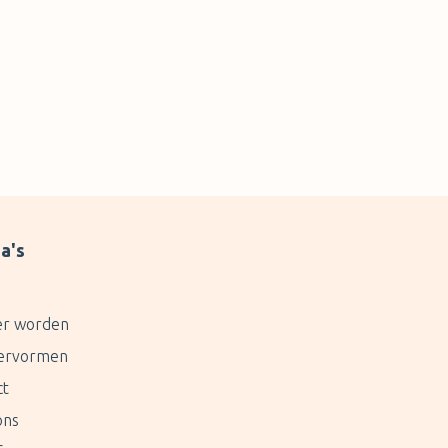
a's
er worden
ervormen
ct
ons