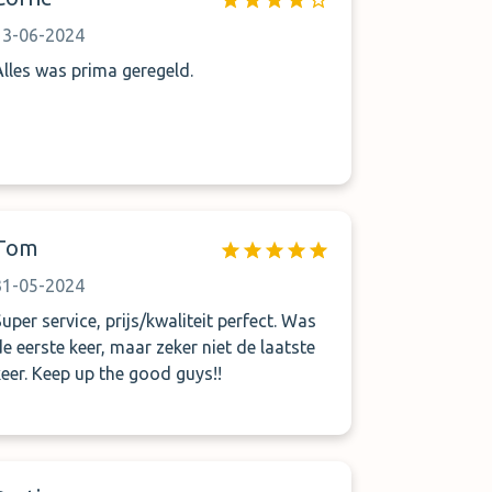
opgelost omdat de telefonische
communicatie prima is. Verder was de
13-06-2024
auto in dezelfde conditie als bij het
Alles was prima geregeld.
afgeven, geen beschadigingen. Heel
vriendelijk personeel
Tom
31-05-2024
Super service, prijs/kwaliteit perfect. Was
de eerste keer, maar zeker niet de laatste
keer. Keep up the good guys!!