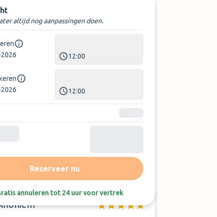
ht
later altijd nog aanpassingen doen.
keren
-2026
12:00
rkeren
-2026
12:00
Sorteer op:
Laatste beoordeling
Reserveer nu
ratis annuleren tot 24 uur voor vertrek
Anoniem