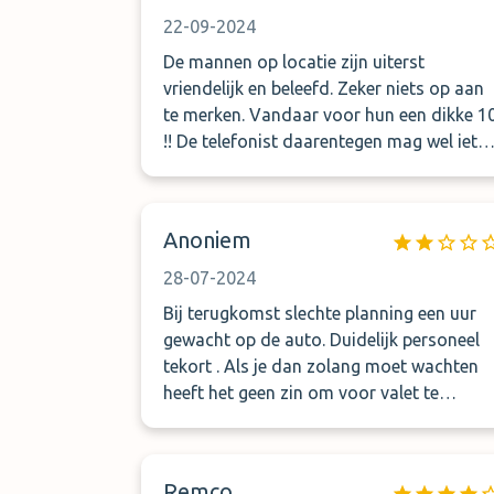
22-09-2024
De mannen op locatie zijn uiterst
vriendelijk en beleefd. Zeker niets op aan
te merken. Vandaar voor hun een dikke 1
!! De telefonist daarentegen mag wel iets
vriendelijker zijn. Sterker nog hij laat je nie
uitpraten en verbreekt zonder te groeten
de verbinding. Ga dan ander werk doen
Anoniem
als je ‘s nachts niet wil werken.
28-07-2024
Bij terugkomst slechte planning een uur
gewacht op de auto. Duidelijk personeel
tekort . Als je dan zolang moet wachten
heeft het geen zin om voor valet te
betalen. Op een gegeven moment wordt
de telefoon niet meer opgenomen. Geen
aanrader dit en de volgende keer eens
Remco