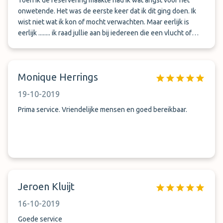
Toen ik de reservering maakte had ik wat angst voor het
onwetende. Het was de eerste keer dat ik dit ging doen. Ik
wist niet wat ik kon of mocht verwachten. Maar eerlijk is
eerlijk ........ ik raad jullie aan bij iedereen die een vlucht of
vakantie boekt via Schiphol. Bij deze zijn jullie de Nummero
Uno die ik aanraad als je je wagen onbezorgd wil achterlaten
bij jongens die je de beste service en prijs geven.
Monique Herrings
19-10-2019
Prima service. Vriendelijke mensen en goed bereikbaar.
Jeroen Kluijt
16-10-2019
Goede service