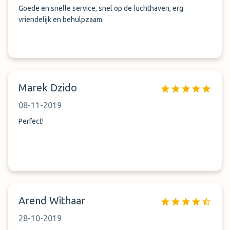
vliegtuig is en buiten staat, maar wij hebben gehaast zodat
Goede en snelle service, snel op de luchthaven, erg
de chauffeur niet stond te wachten en dit was uiteindelijk
vriendelijk en behulpzaam.
niet nodig geweest. Uiteindelijk zijn we zeker tevreden over
Shuttle Guys. De auto stond netjes geparkeerd op een
(deels) verhard terrein. Voor ons voor herhaling vatbaar.
Marek Dzido
08-11-2019
Perfect!
Arend Withaar
28-10-2019