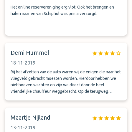
Het on line reserveren ging erg vlot. Ook het brengen en
halen naar en van Schiphol was prima verzorgd.
Demi Hummel
18-11-2019
Bij het afzetten van de auto waren wij de enigen die naar het
vliegveld gebracht moesten worden. Hierdoor hebben we
niet hoeven wachten en zijn we direct door de heel
vriendelijke chauffeur weggebracht. Op de terugweg
hebben we wat langer moeten wachten. Ons was gevraagd
om te bellen zodra we geland waren zodat de chauffeur
zou weten dat hij kon vertrekken. Uiteindelijk is hij pas
Maartje Nijland
vertrokken toen we al buiten stonden te wachten en
hebben we dus nog 20 minuten in de kou gestaan.
13-11-2019
Begrijpelijk dat het best even kan duren voor men uit het