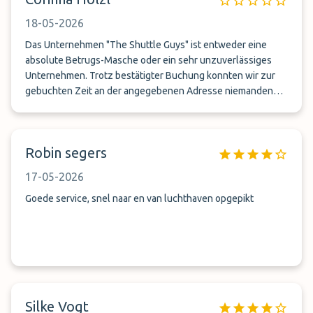
18-05-2026
Das Unternehmen "The Shuttle Guys" ist entweder eine
absolute Betrugs-Masche oder ein sehr unzuverlässiges
Unternehmen. Trotz bestätigter Buchung konnten wir zur
gebuchten Zeit an der angegebenen Adresse niemanden
antreffen. Die angegebene Telefonnummer funktionierte
ebenfalls nicht. Wir hatten keine weiteren
Kontaktmöglichkeiten und konnten unser Auto nirgends
Robin segers
abstellen. Das Geld wurde trotzdem abgebucht. Nicht
empfehlenswert!
17-05-2026
Goede service, snel naar en van luchthaven opgepikt
Silke Vogt