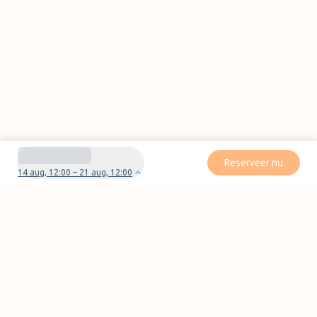
Reserveer nu
14 aug, 12:00 – 21 aug, 12:00
Heb je vragen of problemen met je boeking?
Neem contact met ons op