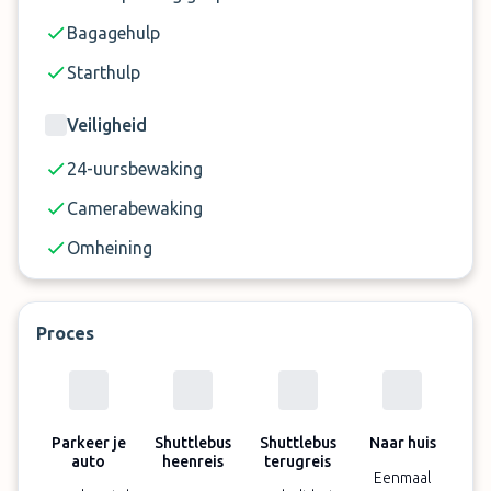
terugkomst.
Bagagehulp
Starthulp
Veiligheid
24-uursbewaking
Camerabewaking
Omheining
Proces
Parkeer je
Shuttlebus
Shuttlebus
Naar huis
auto
heenreis
terugreis
Eenmaal