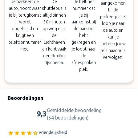
Je parkeert de
De
Je belt het
aangekomen
auto, hoort waar
shuttlebus is
nummer dat
bij de
je bij terugkomst
altijd binnen
je bij
parkeerplaats
wordt
30 minuten
aankomst bij
loop je naar
opgehaald en
op weg naar
de parking
de auto en
krijgt een
de
hebt
kun je
telefoonnummer
luchthaven
gekregen en
meteen jouw
mee.
en kent vaak
je loopt naar
reis naar huis
een flexibel
de
vervolgen.
rijschema.
afgesproken
plek.
Beoordelingen
Gemiddelde beoordeling
9,3
(
54 beoordelingen
)
Vriendelijkheid