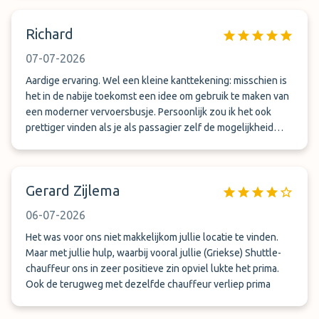
Richard
07-07-2026
Aardige ervaring. Wel een kleine kanttekening: misschien is
het in de nabije toekomst een idee om gebruik te maken van
een moderner vervoersbusje. Persoonlijk zou ik het ook
prettiger vinden als je als passagier zelf de mogelijkheid
hebt om het busje te verlaten. Op de laatste rij voelde ik me
namelijk vrij opgesloten, omdat ik niet zelfstandig naar
buiten kon.
Gerard Zijlema
06-07-2026
Het was voor ons niet makkelijkom jullie locatie te vinden.
Maar met jullie hulp, waarbij vooral jullie (Griekse) Shuttle-
chauffeur ons in zeer positieve zin opviel lukte het prima.
Ook de terugweg met dezelfde chauffeur verliep prima