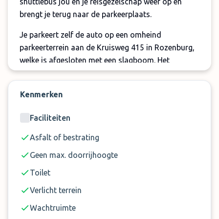
shuttlebus jou en je reisgezelschap weer op en
brengt je terug naar de parkeerplaats.
Je parkeert zelf de auto op een omheind
parkeerterrein aan de Kruisweg 415 in Rozenburg,
welke is afgesloten met een slagboom. Het
parkeerterrein is voorzien van camerabewaking die
24 uur per dag actief is, evenals een bewaker die
Kenmerken
het terrein in de gaten houdt. Zo kun je met een
gerust hart op reis.
Faciliteiten
Let op:
Asfalt of bestrating
De shuttleservice is inbegrepen voor maximaal 4
Geen max. doorrijhoogte
personen. Je betaalt € 5 per extra persoon
Toilet
Er kunnen maximaal 8 personen per boeking
Verlicht terrein
vervoerd worden
Bovenstaande toeslagen zijn niet inbegrepen in
Wachtruimte