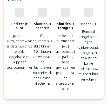
Parkeer je
Shuttlebus
Shuttlebus
Naar huis
auto
heenreis
terugreis
Eenmaal
Je parkeert de
De
Je belt het
aangekomen
auto, hoort waar
shuttlebus is
nummer dat
bij de
je bij terugkomst
altijd binnen
je bij
parkeerplaats
wordt
30 minuten
aankomst bij
loop je naar
opgehaald en
op weg naar
de parking
de auto en
krijgt een
de
hebt
kun je
telefoonnummer
luchthaven
gekregen en
meteen jouw
mee.
en kent vaak
je loopt naar
reis naar huis
een flexibel
de
vervolgen.
rijschema.
afgesproken
plek.