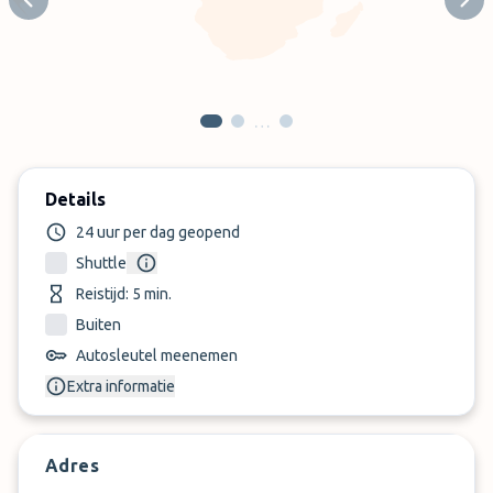
Previous slide
Next
…
Details
24 uur per dag geopend
Shuttle
Reistijd: 5 min.
Buiten
Autosleutel meenemen
Extra informatie
Adres