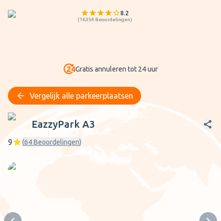
8.2
(
16354
Beoordelingen
)
Gratis annuleren tot 24 uur
Vergelijk alle parkeerplaatsen
EazzyPark A3
EazzyPark A3
9
(
64
Beoordelingen
)