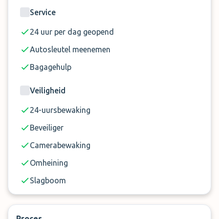
de prijs en dienen ter plaatse betaald te worden
Service
24 uur per dag geopend
Autosleutel meenemen
Bagagehulp
Veiligheid
24-uursbewaking
Beveiliger
Camerabewaking
Omheining
Slagboom
Proces