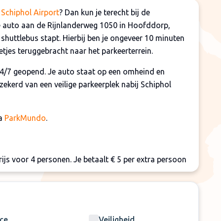
 Schiphol Airport
? Dan kun je terecht bij de
je auto aan de Rijnlanderweg 1050 in Hoofddorp,
 shuttlebus stapt. Hierbij ben je ongeveer 10 minuten
tjes teruggebracht naar het parkeerterrein.
n 24/7 geopend. Je auto staat op een omheind en
rzekerd van een veilige parkeerplek nabij Schiphol
ia
ParkMundo
.
rijs voor 4 personen. Je betaalt € 5 per extra persoon
erd worden per boeking
repen in de boekingsprijs en dienen ter plaatse
ice
Veiligheid