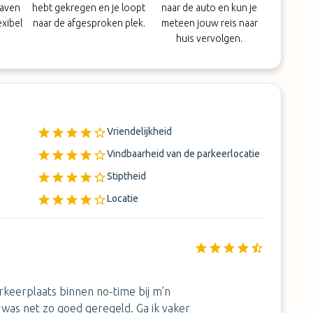
haven
hebt gekregen en je loopt
naar de auto en kun je
exibel
naar de afgesproken plek.
meteen jouw reis naar
huis vervolgen.
Vriendelijkheid
Vindbaarheid van de parkeerlocatie
Stiptheid
Locatie
keerplaats binnen no-time bij m’n
 was net zo goed geregeld. Ga ik vaker