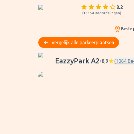
8.2
(
16354
Beoordelingen
)
Beste p
Vergelijk alle parkeerplaatsen
EazzyPark A2
EazzyPark A2
•
8,9
(
1064
Be