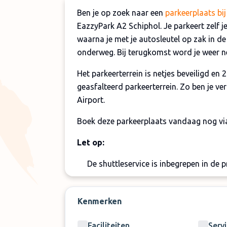
Ben je op zoek naar een
parkeerplaats bij
EazzyPark A2 Schiphol. Je parkeert zelf 
waarna je met je autosleutel op zak in de
onderweg. Bij terugkomst word je weer ne
Het parkeerterrein is netjes beveiligd e
geasfalteerd parkeerterrein. Zo ben je ve
Airport.
Boek deze parkeerplaats vandaag nog v
Let op:
De shuttleservice is inbegrepen in de p
Er kunnen maximaal 8 personen vervo
Bovenstaande toeslagen zijn niet inbeg
Kenmerken
betaald te worden
Faciliteiten
Serv