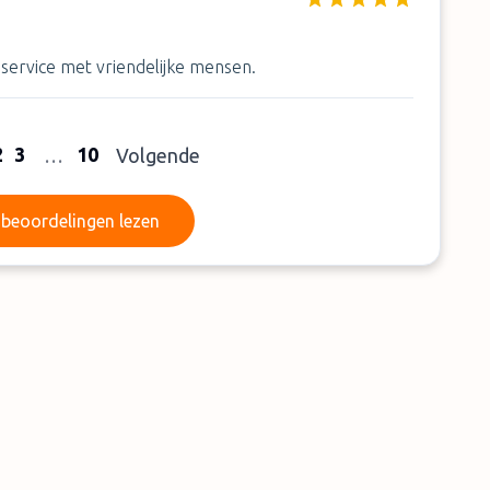
e service met vriendelijke mensen.
2
3
10
…
Volgende
Meer beoordelingen lezen
beoordelingen lezen