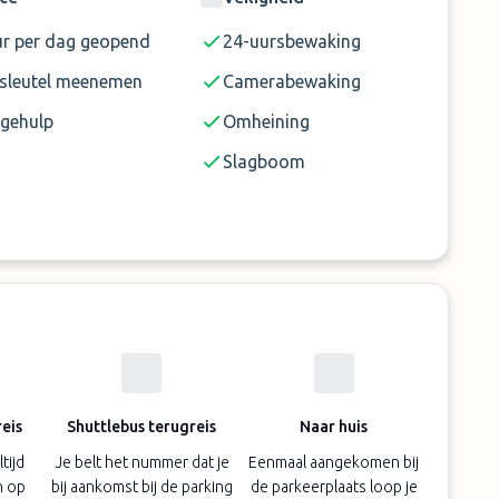
ur per dag geopend
24-uursbewaking
sleutel meenemen
Camerabewaking
gehulp
Omheining
Slagboom
eis
Shuttlebus terugreis
Naar huis
tijd
Je belt het nummer dat je
Eenmaal aangekomen bij
n op
bij aankomst bij de parking
de parkeerplaats loop je