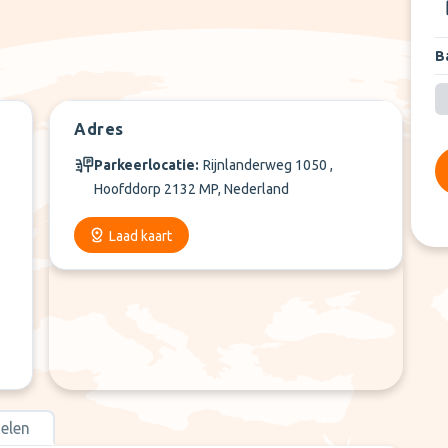
Ba
+
1
Meer
Adres
Parkeerlocatie:
Rijnlanderweg 1050 ,
Hoofddorp 2132 MP, Nederland
Laad kaart
elen