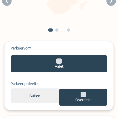
Previous slide
Next
…
Parkeervorm
Valet
Parkeergedeelte
Buiten
Overdekt