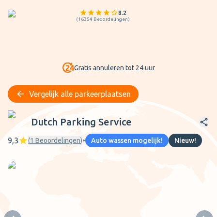
8.2
(
16354
Beoordelingen
)
Gratis annuleren tot 24 uur
Vergelijk alle parkeerplaatsen
Dutch Parking Service
Dutch Parking Service
9,3
(
1
Beoordelingen
)
•
Auto wassen mogelijk!
Nieuw!