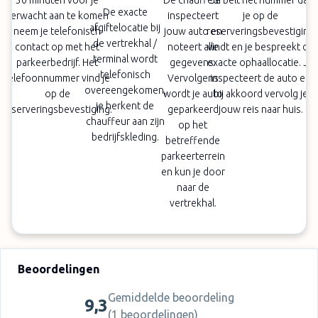
30 minuten voor je
De chauffeur
Je belt het nummer dat
De exacte
verwacht aan te komen
inspecteert
je op de
afgiftelocatie bij
neem je telefonisch
jouw auto en
reserveringsbevestiging
de vertrekhal /
contact op met het
noteert alle
vindt en je bespreekt de
terminal wordt
parkeerbedrijf. Het
gegevens.
exacte ophaallocatie. Je
telefonisch
telefoonnummer vind je
Vervolgens
inspecteert de auto en
overeengekomen,
op de
wordt je auto
bij akkoord vervolg je
je herkent de
reserveringsbevestiging.
geparkeerd
jouw reis naar huis.
chauffeur aan zijn
op het
bedrijfskleding.
betreffende
parkeerterrein
en kun je door
naar de
vertrekhal.
Beoordelingen
Gemiddelde beoordeling
9,3
(
1 beoordelingen
)