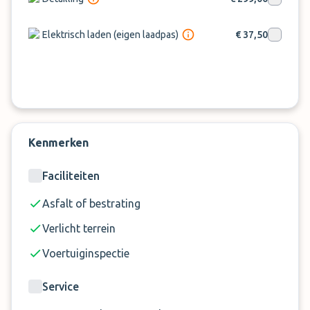
Car detailing € 299
Elektrisch opladen (gelieve kabel en oplaadkaart
Elektrisch laden (eigen laadpas)
€ 37,50
mee te brengen) € 37,50
Bandenspanning controleren en bijvullen € 15
De hier genoemde toeslagen worden online bij
de boeking betaald.
Kenmerken
Faciliteiten
Asfalt of bestrating
Verlicht terrein
Voertuiginspectie
Service