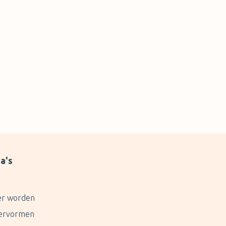
Schipol Jürgen
a's
er worden
ervormen