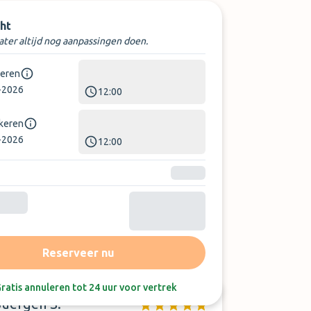
ht
later altijd nog aanpassingen doen.
keren
-2026
12:00
rkeren
-2026
12:00
Sorteer op:
Laatste beoordeling
Reserveer nu
ratis annuleren tot 24 uur voor vertrek
Juergen S.