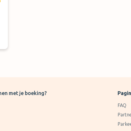
men met je boeking?
Pagin
FAQ
Partn
Parke