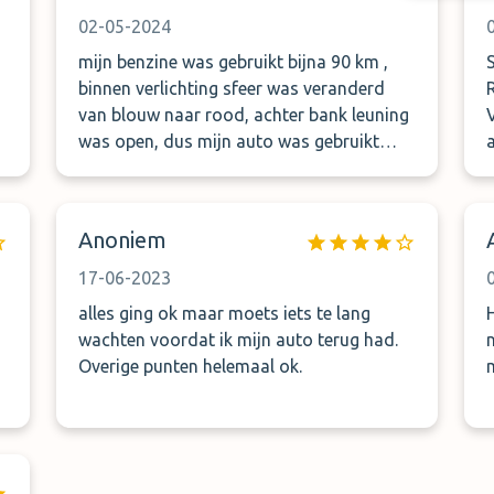
02-05-2024
mijn benzine was gebruikt bijna 90 km ,
binnen verlichting sfeer was veranderd
van blouw naar rood, achter bank leuning
was open, dus mijn auto was gebruikt
au
door enkele personen. en dat vind ik niet
leuk
Anoniem
f
17-06-2023
alles ging ok maar moets iets te lang
t
wachten voordat ik mijn auto terug had.
z
Overige punten helemaal ok.
Auf
F
S