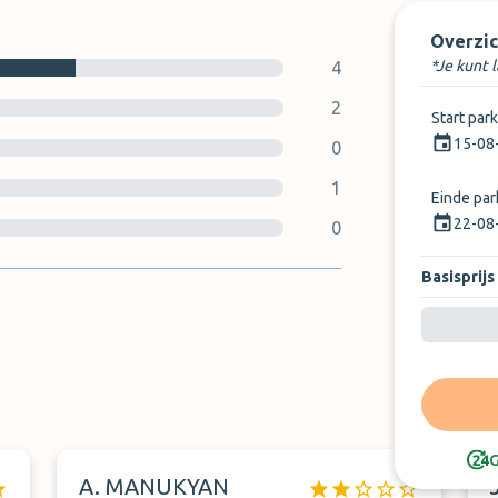
Overzic
*Je kunt 
4
2
Start par
15-08
0
1
Einde pa
22-08
0
Basisprijs
G
A. MANUKYAN