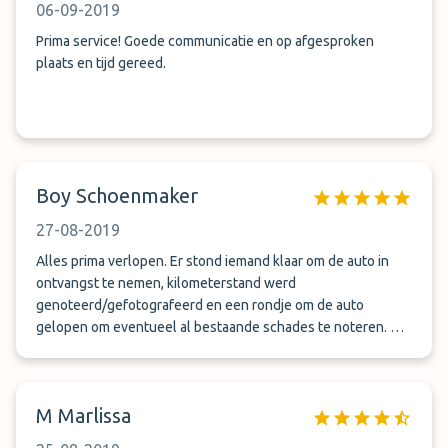
06-09-2019
Prima service! Goede communicatie en op afgesproken
plaats en tijd gereed.
Boy Schoenmaker
27-08-2019
Alles prima verlopen. Er stond iemand klaar om de auto in
ontvangst te nemen, kilometerstand werd
genoteerd/gefotografeerd en een rondje om de auto
gelopen om eventueel al bestaande schades te noteren. Bij
terugkomst gebeld toen we de koffers hadden. Na ongeveer
een kwartiertje stond de auto voor onze neus. Er stond 6 km
extra op de teller van het heen en weer rijden naar het
M Marlissa
parkeerterrein. Heel erg tevreden dus!!! Aanrader, volgende
keer weer!!