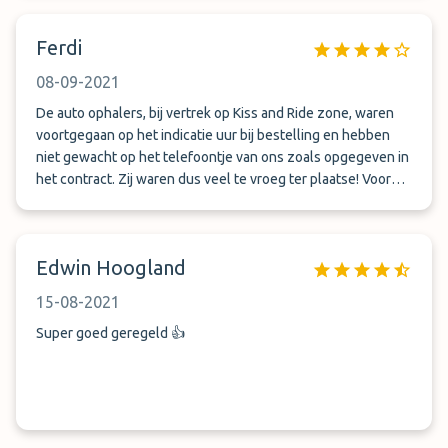
Ferdi
08-09-2021
De auto ophalers, bij vertrek op Kiss and Ride zone, waren
voortgegaan op het indicatie uur bij bestelling en hebben
niet gewacht op het telefoontje van ons zoals opgegeven in
het contract. Zij waren dus veel te vroeg ter plaatse! Voor
ons was dat super, maar is dit economisch wel verantwoord?
Verder zijn we wel heel vriendelijk te woord gestaan en zijn
we goed geholpen!
Edwin Hoogland
15-08-2021
Super goed geregeld 👍