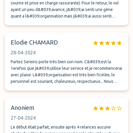
sourire et prise en charge rassurante). Pour le retour, le vol
ayant un peu d&#039;avance, j&#039;ai senti une gène
quant a l&#039;organisation mais j&#039;ai aussi senti
qu&#039;ils feraient la maximum pour que j&#039;attende
un minimum. Une heure d&#039;attente due certainement
aux grève de la veille qui ont décalées les vols de la veille le
Elodie CHAMARD
même jour que mon retour. Pas de chance. Véhicule
récupérer de nuit sous l&#039;eau donc sans contrôles
28-04-2024
véritable mais aucune dégradation. Donc Parfait. Partez
serein donc. Les concurrents devraient s&#039;inspirer
Partez Sereins porte très bien son nom. C&#039;est la
1erefois que j&#039;utilise leur service et je recommencerai
(E_T_R !). )
avec plaisir. L&#039;organisation est très bien ficelée, le
personnel est souriant, chaleureux, respectueux... Nous
sommes tenu au courant de l&#039;avancée du voiturier.
Zéro stress pour donner et restituer notre voiture,
directement au pied du terminal. Pas de navette à atrendre.
Anoniem
Je recommande complètement. Merci à Partez Sereins pour
cette belle expérience.
27-04-2024
Le début était parfait, ensuite après 4 relances aucune