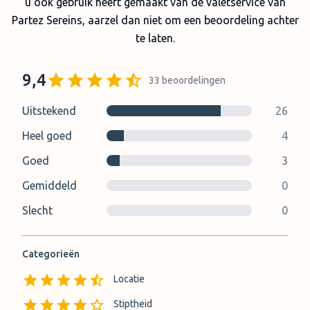
u ook gebruik heeft gemaakt van de valetservice van
Partez Sereins, aarzel dan niet om een beoordeling achter
te laten.
9,4
33
beoordelingen
Uitstekend
26
Heel goed
4
Goed
3
Gemiddeld
0
Slecht
0
Categorieën
Locatie
Stiptheid