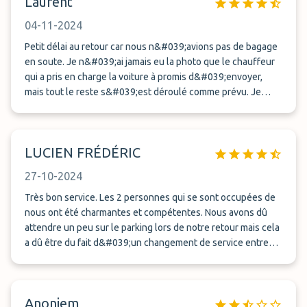
Laurent
04-11-2024
Petit délai au retour car nous n&#039;avions pas de bagage
en soute. Je n&#039;ai jamais eu la photo que le chauffeur
qui a pris en charge la voiture à promis d&#039;envoyer,
mais tout le reste s&#039;est déroulé comme prévu. Je
n&#039;hésiterai pas à réutiliser ce service.
LUCIEN FRÉDÉRIC
27-10-2024
Très bon service. Les 2 personnes qui se sont occupées de
nous ont été charmantes et compétentes. Nous avons dû
attendre un peu sur le parking lors de notre retour mais cela
a dû être du fait d&#039;un changement de service entre
mes 2 appels et de l&#039;oubli de faire passer le message.
Cela dit, la personne a été très réactive une fois le second
appel passé. Je RECOMMANDE vivement cette société.
Anoniem