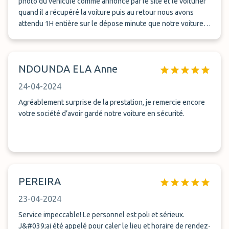
photo du véhicule comme annoncé par le site et le voiturier
quand il a récupéré la voiture puis au retour nous avons
attendu 1H entière sur le dépose minute que notre voiture
arrive sans que personne ne sache me donner un temps
d&#039;attente.... je ne reprendrai plus.
NDOUNDA ELA Anne
24-04-2024
Agréablement surprise de la prestation, je remercie encore
votre société d’avoir gardé notre voiture en sécurité.
PEREIRA
23-04-2024
Service impeccable! Le personnel est poli et sérieux.
J&#039;ai été appelé pour caler le lieu et horaire de rendez-