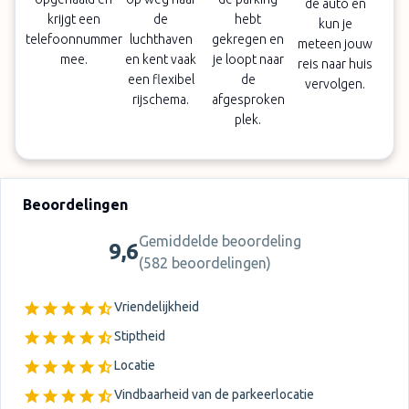
de auto en
krijgt een
de
hebt
kun je
telefoonnummer
luchthaven
gekregen en
meteen jouw
mee.
en kent vaak
je loopt naar
reis naar huis
een flexibel
de
vervolgen.
rijschema.
afgesproken
plek.
Beoordelingen
Gemiddelde beoordeling
9,6
(
582 beoordelingen
)
Vriendelijkheid
Stiptheid
Locatie
Vindbaarheid van de parkeerlocatie