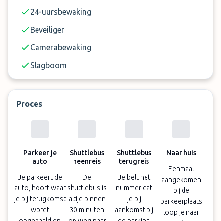
24-uursbewaking
Beveiliger
Camerabewaking
Slagboom
Proces
Parkeer je
Shuttlebus
Shuttlebus
Naar huis
auto
heenreis
terugreis
Eenmaal
Je parkeert de
De
Je belt het
aangekomen
auto, hoort waar
shuttlebus is
nummer dat
bij de
je bij terugkomst
altijd binnen
je bij
parkeerplaats
wordt
30 minuten
aankomst bij
loop je naar
opgehaald en
op weg naar
de parking