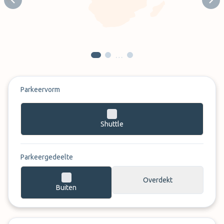
Previous slide
Next
…
Parkeervorm
Shuttle
Parkeergedeelte
Overdekt
Buiten