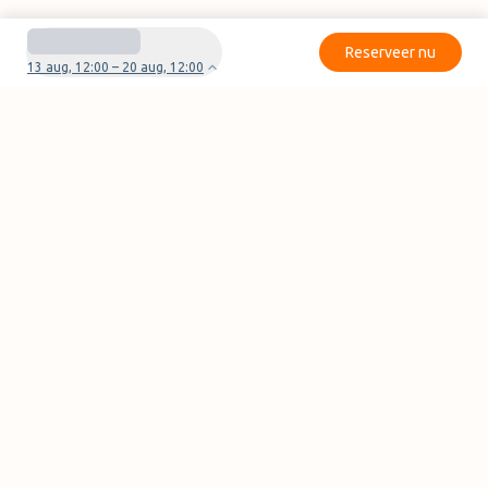
Reserveer nu
13 aug, 12:00 – 20 aug, 12:00
Heb je vragen of problemen met je boeking?
Neem contact met ons op
Pagina's
FAQ