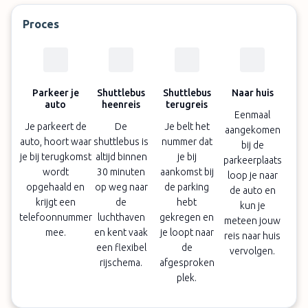
Proces
Parkeer je
Shuttlebus
Shuttlebus
Naar huis
auto
heenreis
terugreis
Eenmaal
Je parkeert de
De
Je belt het
aangekomen
auto, hoort waar
shuttlebus is
nummer dat
bij de
je bij terugkomst
altijd binnen
je bij
parkeerplaats
wordt
30 minuten
aankomst bij
loop je naar
opgehaald en
op weg naar
de parking
de auto en
krijgt een
de
hebt
kun je
telefoonnummer
luchthaven
gekregen en
meteen jouw
mee.
en kent vaak
je loopt naar
reis naar huis
een flexibel
de
vervolgen.
rijschema.
afgesproken
plek.