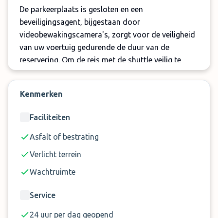
De parkeerplaats is gesloten en een
beveiligingsagent, bijgestaan door
videobewakingscamera's, zorgt voor de veiligheid
van uw voertuig gedurende de duur van de
reservering. Om de reis met de shuttle veilig te
maken, biedt de parkeerplaats stoelverhogers en
babyzitjes als u met uw kinderen reist.
Kenmerken
Naast het parkeren met shuttleservice beschikt de
Faciliteiten
parkeerplaats over een laadstation voor
elektrische en hybride voertuigen. Deze extra
Asfalt of bestrating
service kost € 10.
Verlicht terrein
Belangrijk:
Wachtruimte
Shuttle voor maximaal 4 personen. Voor elke
Service
reis dient ter plaatse een toeslag van € 10 per
extra persoon te worden betaald
24 uur per dag geopend