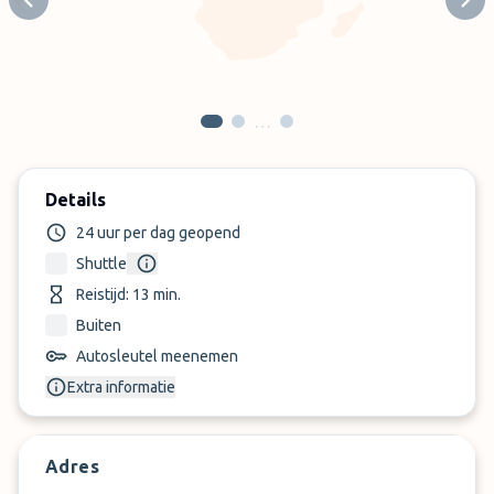
Previous slide
Next
…
Details
24 uur per dag geopend
Shuttle
Reistijd: 13 min.
Buiten
Autosleutel meenemen
Extra informatie
Adres