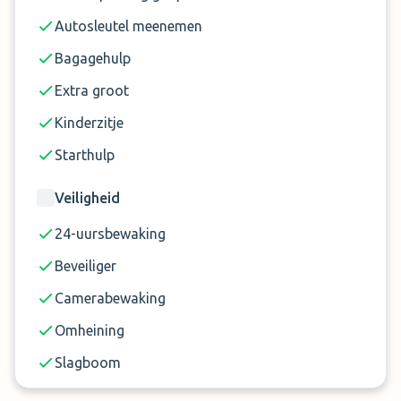
Maximale voertuighoogte: 2,10m
Autosleutel meenemen
Bagagehulp
Extra groot
Kinderzitje
Starthulp
Veiligheid
24-uursbewaking
Beveiliger
Camerabewaking
Omheining
Slagboom