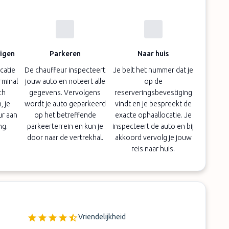
digen
Parkeren
Naar huis
catie
De chauffeur inspecteert
Je belt het nummer dat je
erminal
jouw auto en noteert alle
op de
ch
gegevens. Vervolgens
reserveringsbevestiging
 je
wordt je auto geparkeerd
vindt en je bespreekt de
ur aan
op het betreffende
exacte ophaallocatie. Je
ng.
parkeerterrein en kun je
inspecteert de auto en bij
door naar de vertrekhal.
akkoord vervolg je jouw
reis naar huis.
Vriendelijkheid