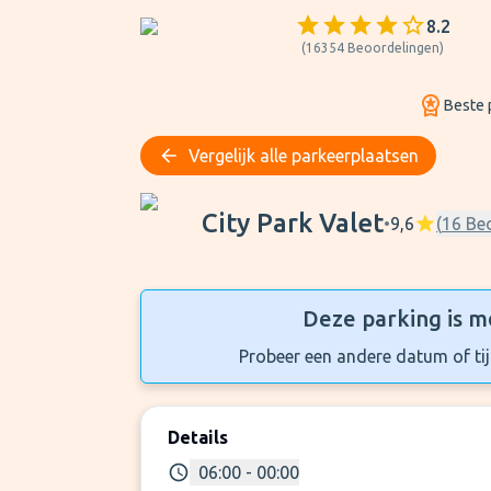
8.2
(
16354
Beoordelingen
)
Beste p
Vergelijk alle parkeerplaatsen
City Park Valet
City Park Valet
•
9,6
(
16
Be
Deze parking is m
Probeer een andere datum of tijd
Details
06:00 - 00:00