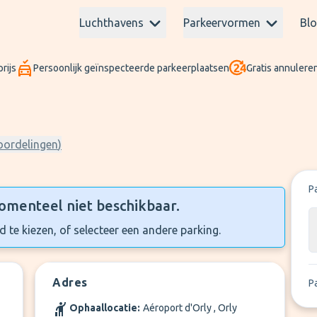
Luchthavens
Parkeervormen
Bl
rijs
Persoonlijk geïnspecteerde parkeerplaatsen
Gratis annuleren
oordelingen
)
P
omenteel niet beschikbaar.
 te kiezen, of selecteer een andere parking.
Adres
P
Ophaallocatie:
Aéroport d'Orly , Orly