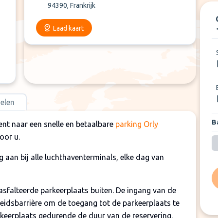
94390, Frankrijk
Laad kaart
elen
Ba
ent naar een snelle en betaalbare
parking Orly
voor u.
 aan bij alle luchthaventerminals, elke dag van
sfalteerde parkeerplaats buiten. De ingang van de
heidsbarrière om de toegang tot de parkeerplaats te
keerplaats gedurende de duur van de reservering.