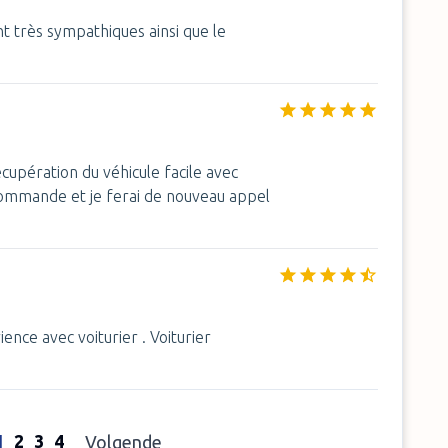
t très sympathiques ainsi que le
écupération du véhicule facile avec
ecommande et je ferai de nouveau appel
nce avec voiturier . Voiturier
1
2
3
4
Volgende