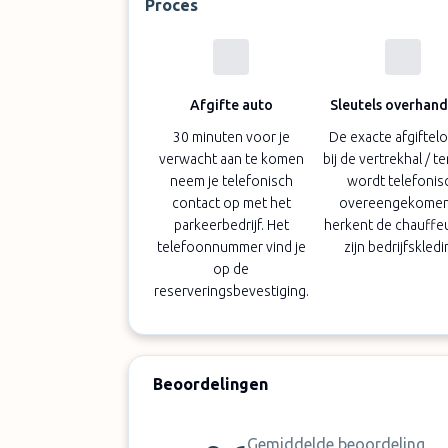
Proces
Afgifte auto
Sleutels overhan
30 minuten voor je
De exacte afgiftelo
verwacht aan te komen
bij de vertrekhal / t
neem je telefonisch
wordt telefonis
contact op met het
overeengekomen,
parkeerbedrijf. Het
herkent de chauffe
telefoonnummer vind je
zijn bedrijfskledi
op de
reserveringsbevestiging.
Beoordelingen
Gemiddelde beoordeling