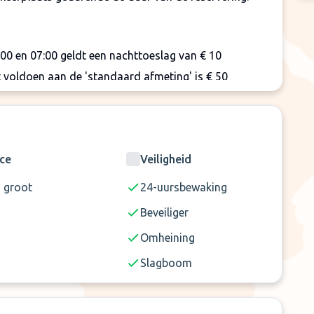
00 en 07:00 geldt een nachttoeslag van € 10
t voldoen aan de 'standaard afmeting' is € 50
passing, dient u ter plaatse te betalen aan het
ice
Veiligheid
a groot
24-uursbewaking
Beveiliger
Omheining
Slagboom