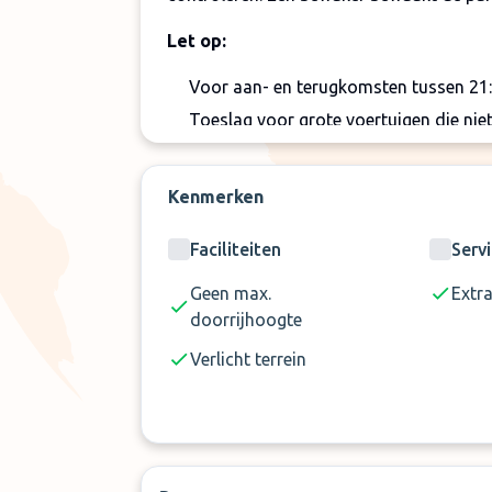
Let op:
Voor aan- en terugkomsten tussen 21:
Toeslag voor grote voertuigen die nie
Bovenstaande toeslagen, indien van toe
parkeerpersoneel
Kenmerken
Faciliteiten
Serv
Geen max.
Extr
doorrijhoogte
Verlicht terrein