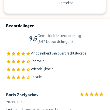
vertrekhal.
Beoordelingen
Gemiddelde beoordeling
9,5
(
647 beoordelingen
)
Vindbaarheid van overdrachtslocatie
Stiptheid
Vriendelijkheid
Locatie
Boris Zhelyazkov
20-11-2025
I will use it every time when traveling