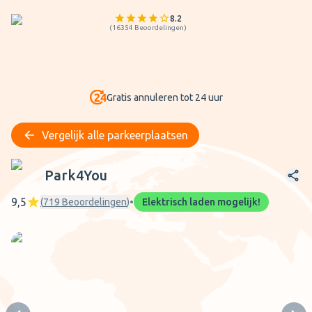
8.2
(
16354
Beoordelingen
)
Gratis annuleren tot 24 uur
Vergelijk alle parkeerplaatsen
Park4You
Park4You
9,5
(
719
Beoordelingen
)
•
Elektrisch laden mogelijk!