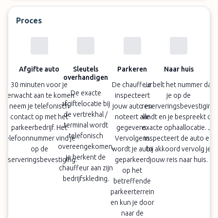
camerabewaking
Extra service:
Auto wassen mogelijk (tegen
Proces
meerprijs)
Afgifte auto
Sleutels
Parkeren
Naar huis
overhandigen
30 minuten voor je
De chauffeur
Je belt het nummer dat
De exacte
verwacht aan te komen
inspecteert
je op de
afgiftelocatie bij
neem je telefonisch
jouw auto en
reserveringsbevestiging
de vertrekhal /
contact op met het
noteert alle
vindt en je bespreekt de
terminal wordt
parkeerbedrijf. Het
gegevens.
exacte ophaallocatie. Je
telefonisch
telefoonnummer vind je
Vervolgens
inspecteert de auto en
overeengekomen,
op de
wordt je auto
bij akkoord vervolg je
je herkent de
reserveringsbevestiging.
geparkeerd
jouw reis naar huis.
chauffeur aan zijn
op het
bedrijfskleding.
betreffende
parkeerterrein
en kun je door
naar de