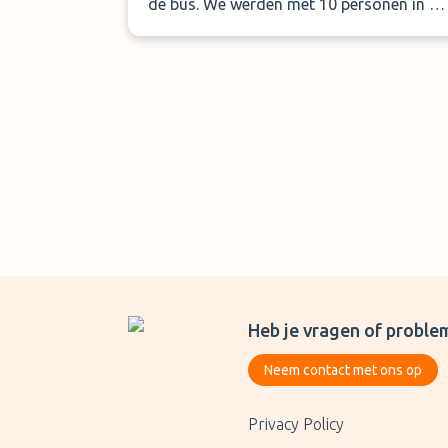
de bus. We werden met 10 personen in de
taxibus geperst, wat ik onverantwoord
vond. Duidelijk een kwestie van teveel
gasten en te weinig capaciteit om deze te
vervoeren. De chauffeur bleef tijdens de ri
ook bellen, niet handsfree. Onze auto had
ook nog de overblijfselen van een sticker
op de deur zitten.
Heb je vragen of proble
Neem contact met ons op
Privacy Policy