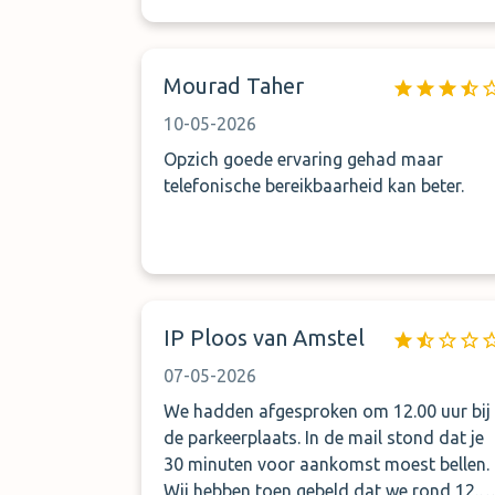
zeggen ik kom eraan ik zei maar ik mis
mijn vlucht hij zei is niet mijn probleem
hing op in mijn gezicht. Ik had al betaald
Mourad Taher
online toen hij me bracht pakte hij ook
nog eens 25 euro van mij op terug weg
10-05-2026
ben ik weer zelf naar de plek van me auto
Opzich goede ervaring gehad maar
gegaan ik heb daar 2 en half uur gewacht
telefonische bereikbaarheid kan beter.
hij kon me auto sleutels niet vinden we
waren kapot moe zo onvriendelijke
mensen respectloze mensen heb ik nooit
in me leven gezien nooit meer daar voor
mij
IP Ploos van Amstel
07-05-2026
We hadden afgesproken om 12.00 uur bij
de parkeerplaats. In de mail stond dat je
30 minuten voor aankomst moest bellen.
Wij hebben toen gebeld dat we rond 12.1