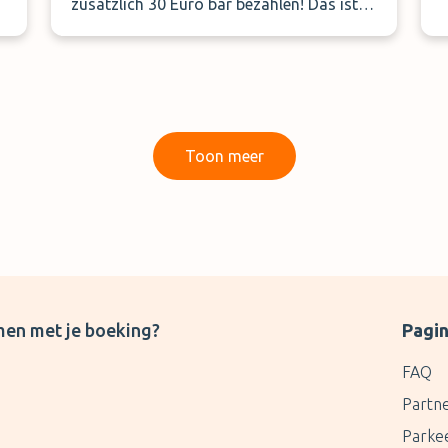
zusätzlich 30 Euro bar bezahlen! Das ist
inakzeptabel! Werden wir nicht
mehrbuchen .
t
Toon meer
men met je boeking?
Pagin
FAQ
Partn
Parke