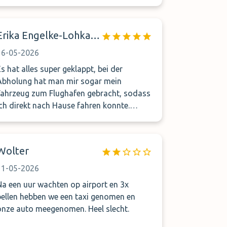
e auto/sleutels af en liep weg. Wij vinden
en ook per se dat ding op z'n staart
de communicatie slecht. Begrip voor het
stampen. #notamused
onbekend zijn op zon groot vliegveld 0,0.
Erika Engelke-Lohkamp
De auto is verder in prima staat weer
eleverd. Maar het stukje service mist.
16-05-2026
Het leek erop dat de mensen vh bedrijf
Es hat alles super geklappt, bei der
niet teveel/telang willen wachten maar er
Abholung hat man mir sogar mein
geen probleem mee hebben om de klant te
Fahrzeug zum Flughafen gebracht, sodass
laten wachten.
ich direkt nach Hause fahren konnte.
Super Service :-)
Wolter
11-05-2026
Na een uur wachten op airport en 3x
bellen hebben we een taxi genomen en
onze auto meegenomen. Heel slecht.