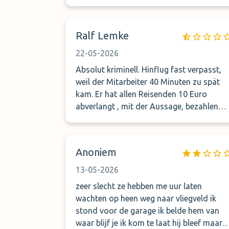
dann zusätzlich 20 Euro von uns,
Flughafenpauschale, obwohl keine 5
Minuten , und einen nicht vorher
Ralf Lemke
ersichtlichen "Nachtzuschlag" von 15
Euro. Was blieb uns übrig in dieser Not?
22-05-2026
Für uns waren das Betrüger. Auch auf de
Absolut kriminell. Hinflug fast verpasst,
Rückweg ging das ohne Shuttle. Bitte auf
weil der Mitarbeiter 40 Minuten zu spät
dieser Seite nie buchen!
kam. Er hat allen Reisenden 10 Euro
abverlangt , mit der Aussage, bezahlen
oder ich fahre nicht. Beim Rückflug
wusste er wieder nichts von unserer
Ankunft. Nach 1,5 Stunden kam er dann ,
Anoniem
wir durften unser Gepäck selber einladen 
dann sagte er , ihr Auto eure geklaut , ich
13-05-2026
fahre sie jetzt zur Polizei. Verkehrsregeln
zeer slecht ze hebben me uur laten
habt es für diesen Fahrer nicht . 2
wachten op heen weg naar vliegveld ik
Vollbremsungen , weil er während der
stond voor de garage ik belde hem van
Fahrt telefonierte. Einfach nur kriminell.
waar blijf je ik kom te laat hij bleef maar