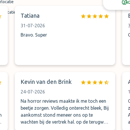
rlocatie
G
tslocatie
Tatiana
31-07-2026
Bravo. Super
Kevin van den Brink
24-07-2026
Na horror reviews maakte ik me toch een
beetje zorgen. Volledig onterecht bleek, Bij
n
aankomst stond meneer ons op te
wachten bij de vertrek hal. op de terugweg
hadden we wat vertraging gebelt dat we