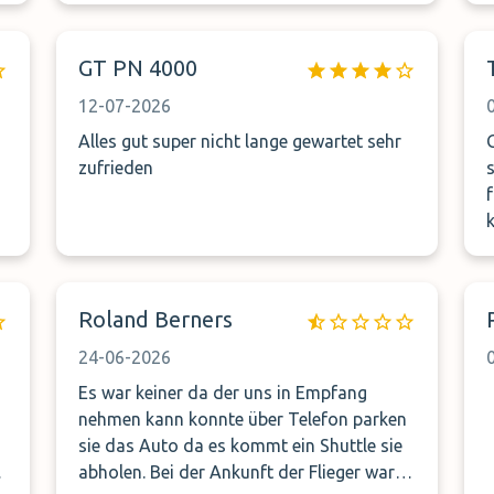
wat later waren afgesproken te bellen als
we de koffer hadden. zo gezegd zo
b
GT PN 4000
gedaan, 10 minuten laten stond meneer er
met de auto gewoon Prima.
12-07-2026
de
Alles gut super nicht lange gewartet sehr
G
zufrieden
g
na
o
Roland Berners
i
24-06-2026
Es war keiner da der uns in Empfang
nehmen kann konnte über Telefon parken
d
w
sie das Auto da es kommt ein Shuttle sie
abholen. Bei der Ankunft der Flieger war
wac
was