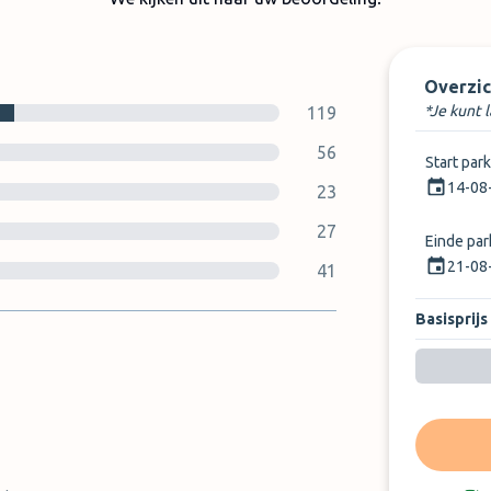
Overzic
*Je kunt 
119
56
Start par
14-08
23
27
Einde pa
21-08
41
Basisprijs