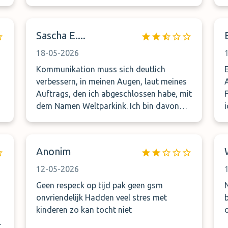
zu spät du musst um 20 € sofort bezahlen
d
in bar
Sascha E....
afg
18-05-2026
m
Kommunikation muss sich deutlich
verbessern, in meinen Augen, laut meines
Auftrags, den ich abgeschlossen habe, mit
dem Namen Weltparkink. Ich bin davon
ausgegangen, dass ich auch von einem
Shuttleservice mit demselben Namen
wieder abgeholt werde. Ich wurde von
Anonim
,
jemandem von LUX Park angesprochen,
daher ist diese Runde dann ohne mich
12-05-2026
abgefahren und ich musste insgesamt
Geen respeck op tijd pak geen gsm
eineinhalb Stunden warten, bis ich zu
onvriendelijk Hadden veel stres met
meinem Auto kam. Heute sitze ich hier mit
kinderen zo kan tocht niet
einer Erkältung, und am Auto war kein