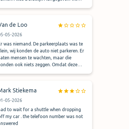
waren met zijn 8en er kwam nog 120. Euro
bij ook omdat we met zijn allen naar t
vliegveld gebracht werden. [Kleine letters
Van de Loo
en dus] Vonden de parkeerplaats erg
rommelig over plastic zakjes op de grond
05-05-2026
waar de sleutels ingezeten hadden. De
Er was niemand. De parkeerplaats was te
meneer waar we mee naar de
klein, wij konden de auto niet parkeren. Er
parkeerplaats reden was niet Vriendelijk.
zaten mensen te wachten, maar die
konden ook niets zeggen. Omdat deze
onzekerheid voor ons geen optie was zijn
we maar gegaan. Een zeer slechte en dure
ervaring. Nooit weer
Mark Stiekema
01-05-2026
had to wait for a shuttle when dropping
off my car . the telefoon number was not
answered