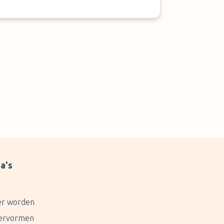
a's
er worden
ervormen