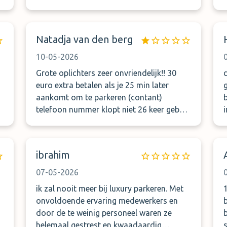
Zettel, keine Beschreibung, für wen dieser
Mann fährt. Das sollte man vielleicht mit
einem Zettel in der Windschutzscheibe
regeln. Wenn Sie das Auto nicht bekleben
Natadja van den berg
wollen, legen Sie wenigstens einen Zettel
10-05-2026
rein, für wen und für was der Fahrer fährt,
kann ja nicht so schwer sein.
Grote oplichters zeer onvriendelijk!! 30
euro extra betalen als je 25 min later
aankomt om te parkeren (contant)
telefoon nummer klopt niet 26 keer gebeld
om opgehaald te worden niemand neemt
op. Bij toeval kwam die aanrijden op
Düsseldorf vliegveld toen konden wij
ibrahim
instappen na 45 min. Zouden geld terug
krijgen omdat die 30 euro onterecht was
07-05-2026
vokgens parkmundo maar bij aankomst
ik zal nooit meer bij luxury parkeren. Met
kregen wij niks en hij snapte er allemaal
onvoldoende ervaring medewerkers en
niks van wilde ook de email niet lezen die
door de te weinig personeel waren ze
ik vertaald heb van Parkmundo. Werd er
0
helemaal gestrest en kwaadaardig