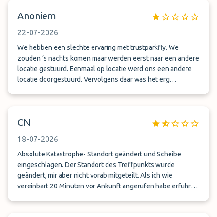
Anoniem
22-07-2026
We hebben een slechte ervaring met trustparkfly. We
zouden ‘s nachts komen maar werden eerst naar een andere
locatie gestuurd. Eenmaal op locatie werd ons een andere
locatie doorgestuurd. Vervolgens daar was het erg
onduidelijk waar we de auto moesten neerzetten. Bij
terugkomst van onze vakantie, heb ik gebeld voor ophalen,
dit duurde vervolgens meer dan 30 minuten. Wij hadden
CN
bewust gekozen om alleen de auto te laten verplaatsen
voor parkeren en ons te laten afzetten bij parkeerplaats
18-07-2026
Absolute Katastrophe- Standort geändert und Scheibe
eingeschlagen. Der Standort des Treffpunkts wurde
geändert, mir aber nicht vorab mitgeteilt. Als ich wie
vereinbart 20 Minuten vor Ankunft angerufen habe erfuhr
ich , dass sich der Standort geändert hat. Mir wurde dann ein
ein Standort über WhatsApp mitgeteilt. Dort angekommen