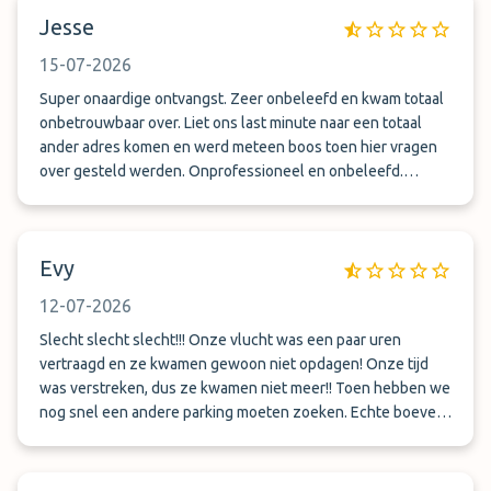
stellte sich heraus, dass die Info per WhatsApp falsch war.
Jesse
Ich musste rund 30 Minuten quer durch Düsseldorf fahren.
Der Kontakt am Telefon war sehr unfreundlich. Der Shuttle
15-07-2026
klappte dann relativ gut. Zurück vom Urlaub wurde mir mein
Auto mit eingeschlagener Scheibe zurück gegeben. Das
Super onaardige ontvangst. Zeer onbeleefd en kwam totaal
wäre angeblich am Parkplatz am Treffpunkt passiert in der
onbetrouwbaar over. Liet ons last minute naar een totaal
Nacht zuvor. Eine Lüge. Mein Auto zeigte knapp 15
ander adres komen en werd meteen boos toen hier vragen
gefahrene KM an. Somit muss es wohl am angeblich
over gesteld werden. Onprofessioneel en onbeleefd.
überwachten Parkplatz gewesen sein.
Absoluut geen aanrader!
Evy
12-07-2026
Slecht slecht slecht!!! Onze vlucht was een paar uren
vertraagd en ze kwamen gewoon niet opdagen! Onze tijd
was verstreken, dus ze kwamen niet meer!! Toen hebben we
nog snel een andere parking moeten zoeken. Echte boeven
zijn het! Ik had voor een week parking gereserveerd en
uiteindelijk had ik niks..