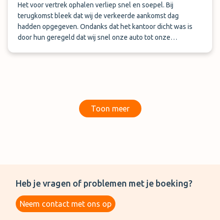
Het voor vertrek ophalen verliep snel en soepel. Bij
terugkomst bleek dat wij de verkeerde aankomst dag
hadden opgegeven. Ondanks dat het kantoor dicht was is
door hun geregeld dat wij snel onze auto tot onze
beschikking kregen. Na een lange vertraagde vlucht waren
wij erg blij dat dit door hun is geregeld. Een super service,
super vriendelijke chauffeurs. Zeer klantgericht. Een echte
aanrader.
Toon meer
Heb je vragen of problemen met je boeking?
Neem contact met ons op