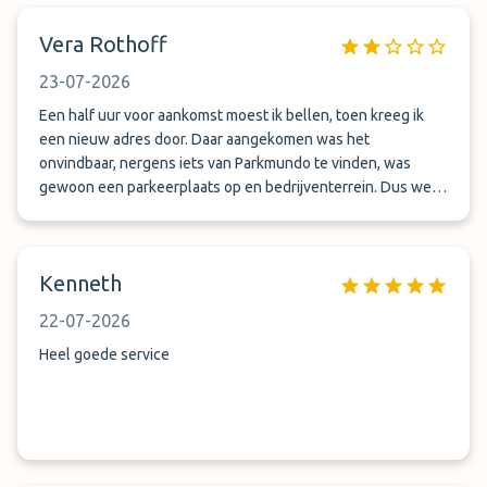
Vera Rothoff
23-07-2026
Een half uur voor aankomst moest ik bellen, toen kreeg ik
een nieuw adres door. Daar aangekomen was het
onvindbaar, nergens iets van Parkmundo te vinden, was
gewoon een parkeerplaats op en bedrijventerrein. Dus weer
bellen. Er kwam iemand naar buiten, autosleutel inleveren
en we werden naar luchthaven gebracht. Ophalen verliep
ook prima. We werden weer naar dat bedrijventerrein
Kenneth
gebracht. Er bleek 37 km met mijn auto gereden te zijn.
Totaal niet netjes als je een parkeerplaats boekt bij een
22-07-2026
bedrijf waar je verwacht zelf je auto neer te zetten! Dit
voelde allemaal niet oké en ik zal nooit meer boeken bij
Heel goede service
Parkmundo.