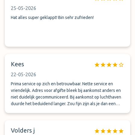
25-05-2026
Hat alles super geklappt! Bin sehr zufrieden!
Kees
22-05-2026
Prima service op zich en betrouwbaar. Nette service en
vriendelijk. Adres voor afgifte bleek bij aankomst anders en
niet duidelijk gecommuniceerd. Bij aankomst op luchthaven
duurde het beduidend langer. Zou fijn zijn als je dan een
appje krijgt dat het 45 min langer duurt... Al met al wel aan te
bevelen maar ga niet uit van strakke ophaaldienst.
Volders j