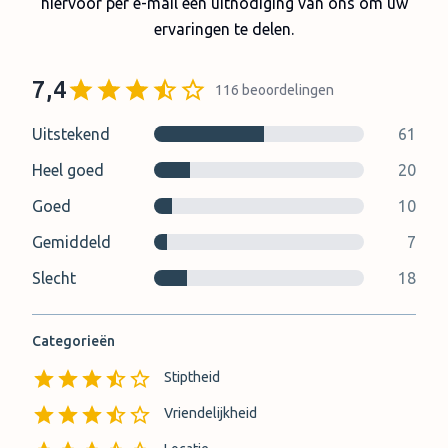
hiervoor per e-mail een uitnodiging van ons om uw
ervaringen te delen.
7,4
116
beoordelingen
Uitstekend
61
Heel goed
20
Goed
10
Gemiddeld
7
Slecht
18
Categorieën
Stiptheid
Vriendelijkheid