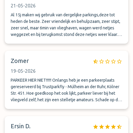
21-05-2026
Al 15j maken wij gebruik van dergelijke parkings,deze tot
heden de beste. Zeer vriendelijk en behulpzaam, zeer stipt,
zeer snel, maar 6min van vlieghaven, wagen werd netjes
weggezet en bij terugkomst stond deze netjes weer klaar.
Wegens track en trace in wagen werd er op een normale
wijze gereden met de wagen voor verplaatsing. Voor ons
zeer betrouwbare parking en service top!!!
Zomer
19-05-2026
PARKEER HIER NIET!!!!!! Onlangs heb je een parkeerplaats
gereserveerd bij Trustparkfly - Mülheim an der Ruhr, Kölner
Str. 451. Hoe goedkoop het ook lijkt, parkeer liever bij het
vliegveld zelf, het zijn een stelletje amateurs. Schade op de
auto nadat deze terug gereden was naar het vliegveld, 2
grote krassen. Elke dag gebeld en elke dag een andere
smoes gehoord. Foto’s niet aanwezig, baas niet aanwezig,
Ersin D.
tijd nodig om in te dienen bij de verzekering etc. Vervolgens
pakken ze de telefoon niet meer op..dus 1 tip parkeer hier