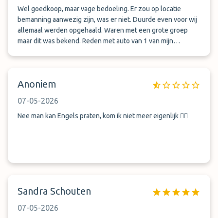
Wel goedkoop, maar vage bedoeling. Er zou op locatie
bemanning aanwezig zijn, was er niet. Duurde even voor wij
allemaal werden opgehaald. Waren met een grote groep
maar dit was bekend. Reden met auto van 1 van mijn
groepsleden zelfs naar airport omdat ze anders niet terug
konden. Na de vakantie belden wij dat we geland waren en
kwamen we in discussie dat wij het tijdstip niet goed hadden
Anoniem
doorgegeven. Er zou 1.5u later iemand komen. Bewijs van
boeking verstuurd per whatsapp dat wij toch echt het juiste
07-05-2026
tijdstip hadden aangegeven en toch echt opgehaald wouden
worden. Auto werd uiteindelijk naar de airport gebracht.
Nee man kan Engels praten, kom ik niet meer eigenlijk 👎🏼
Verder geen schade of iets aan de auto. Al met al, geen fijne
ervaring.
Sandra Schouten
07-05-2026