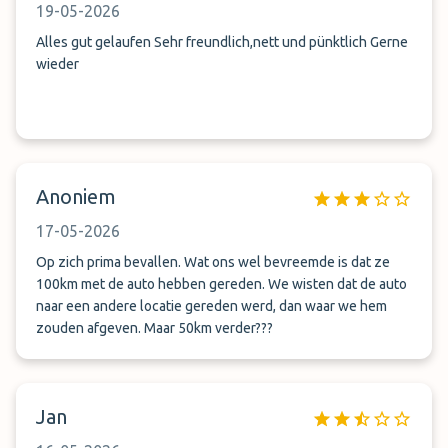
19-05-2026
nooit!!! ADRES NIET PARKEREN: Trustparkfly - Mülheim an der
Ruhr, Kölner Str. 451. Ben benieuwd of deze review
Alles gut gelaufen Sehr freundlich,nett und pünktlich Gerne
geplaatst word en ook blijft staan…oh ja en op het contract
wieder
moet je een aantekening maken dat er schade is en binnen 7
dagen indien, zo niet dan krijg je niks (kleine lettertjes) Super
bedankt voor de schade, nooit weer!!!
Anoniem
17-05-2026
Op zich prima bevallen. Wat ons wel bevreemde is dat ze
100km met de auto hebben gereden. We wisten dat de auto
naar een andere locatie gereden werd, dan waar we hem
zouden afgeven. Maar 50km verder???
Jan