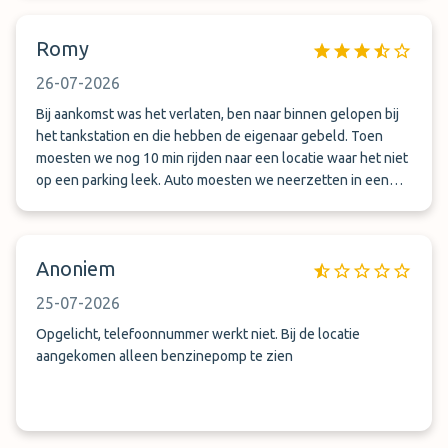
Romy
26-07-2026
Bij aankomst was het verlaten, ben naar binnen gelopen bij
het tankstation en die hebben de eigenaar gebeld. Toen
moesten we nog 10 min rijden naar een locatie waar het niet
op een parking leek. Auto moesten we neerzetten in een
parkeervak en vanuit daar werden we naar het vliegveld
gereden. Auto is verplaatst(hier over hebben ze verder niks
gezegd of uitgelegd) bij terugkomst moesten we 7 keer
Anoniem
bellen voor we iemand aan de telefoon kregen. En inderdaad
de auto was verplaatst naar heel wat km verderop, zodra ik
25-07-2026
de km stand ging checken gaven ze aan met de auto heen
en terug naar de parking te hebben gereden, verder geen
Opgelicht, telefoonnummer werkt niet. Bij de locatie
probleem maar geef dit van te voren even aan! Verder prima
aangekomen alleen benzinepomp te zien
vervoer er naar toe, 2 verschillende chauffeurs gehad. Prima
service