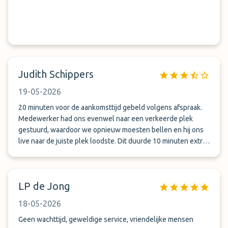
Judith Schippers
19-05-2026
20 minuten voor de aankomsttijd gebeld volgens afspraak.
Medewerker had ons evenwel naar een verkeerde plek
gestuurd, waardoor we opnieuw moesten bellen en hij ons
live naar de juiste plek loodste. Dit duurde 10 minuten extra
en gaf de nodige stress. Ook bij de terugkeer was het wat
vaag waar we de auto terug konden vinden. Toen ook 10
minuten lopen zoeken. Opnieuw gebeld voor juiste
LP de Jong
aanwijzingen. Medewerkers waren vriendelijk, maar wat
lastig te begrijpen en te verstaan door de telefoon.
18-05-2026
Geen wachttijd, geweldige service, vriendelijke mensen