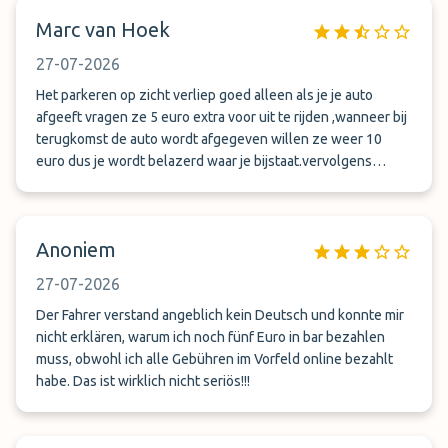
Marc van Hoek
27-07-2026
Het parkeren op zicht verliep goed alleen als je je auto
afgeeft vragen ze 5 euro extra voor uit te rijden ,wanneer bij
terugkomst de auto wordt afgegeven willen ze weer 10
euro dus je wordt belazerd waar je bijstaat.vervolgens
contact gehad met de klanten service die zouden het
onterecht geinde geld van de chaufeur terugstorten maar
wat een verrassing dat gebeurt ook niet. Dan gaan ze ook
Anoniem
nog in de telefoongegevens uit je auto wissen omdat ze
weet ik veel wat gedaan hebben ,kortom eerste en laatste
27-07-2026
keer.
Der Fahrer verstand angeblich kein Deutsch und konnte mir
nicht erklären, warum ich noch fünf Euro in bar bezahlen
muss, obwohl ich alle Gebühren im Vorfeld online bezahlt
habe. Das ist wirklich nicht seriös!!!