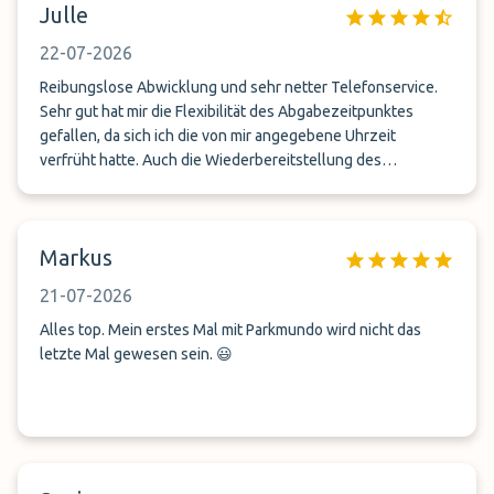
Julle
Top
22-07-2026
Reibungslose Abwicklung und sehr netter Telefonservice.
Sehr gut hat mir die Flexibilität des Abgabezeitpunktes
gefallen, da sich ich die von mir angegebene Uhrzeit
verfrüht hatte. Auch die Wiederbereitstellung des
Fahrzeuges war dieses Mal on time und ging sehr schnell.
Toller Service-danke!
Markus
21-07-2026
Alles top. Mein erstes Mal mit Parkmundo wird nicht das
letzte Mal gewesen sein. 😃