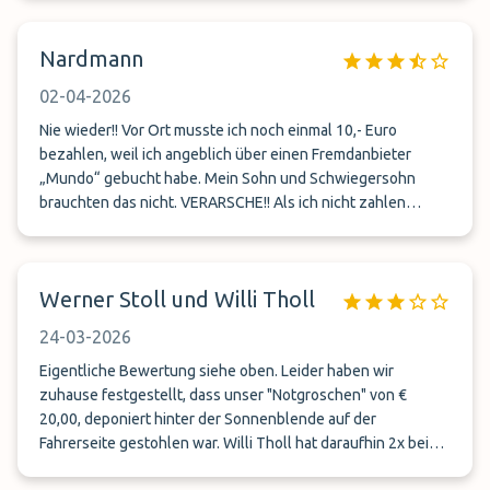
Nardmann
02-04-2026
Nie wieder!! Vor Ort musste ich noch einmal 10,- Euro
bezahlen, weil ich angeblich über einen Fremdanbieter
„Mundo“ gebucht habe. Mein Sohn und Schwiegersohn
brauchten das nicht. VERARSCHE!! Als ich nicht zahlen
wollte, sagte mir der Angestellte: Dann lauf doch zu Fuß
Werner Stoll und Willi Tholl
24-03-2026
Eigentliche Bewertung siehe oben. Leider haben wir
zuhause festgestellt, dass unser "Notgroschen" von €
20,00, deponiert hinter der Sonnenblende auf der
Fahrerseite gestohlen war. Willi Tholl hat daraufhin 2x bei
Ihnen angerufen und den Geschäftsführer verlangt. Beide