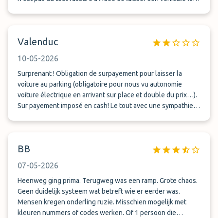
bas. Le retour a été identique : pas de bonsoir, on vous
presse et on vous crie presque dessus pour que vous
déchargez vos bagages rapidement. J'ai récupéré mon
Valenduc
véhicule avec de nombreux réglages modifiés. Un siège
réglé, ça irait, mais les paramètres du véhicule avaient aussi
10-05-2026
été altérés, et en plus, un nouveau smartphone avait été
connecté à mon véhicule. En bref : évitez ce prestataire si
Surprenant ! Obligation de surpayement pour laisser la
vous ne voulez pas vous inquiéter pour votre véhicule.
voiture au parking (obligatoire pour nous vu autonomie
voiture électrique en arrivant sur place et double du prix…).
Sur payement imposé en cash! Le tout avec une sympathie
proche de 0… je déconseille
BB
07-05-2026
Heenweg ging prima. Terugweg was een ramp. Grote chaos.
Geen duidelijk systeem wat betreft wie er eerder was.
Mensen kregen onderling ruzie. Misschien mogelijk met
kleuren nummers of codes werken. Of 1 persoon die