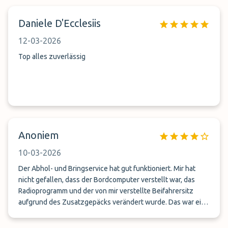
Male war er angeblich nicht erreichbar, obwohl ein
Mitarbeiter für das vereinbarte 2. Telefonat die Anwesenheit
Daniele D'Ecclesiis
des Geschäftsführers zusicherte. Wir können deshalb Ihr
Unternehmen nicht weiter empfehlen.
12-03-2026
Top alles zuverlässig
Anoniem
10-03-2026
Der Abhol- und Bringservice hat gut funktioniert. Mir hat
nicht gefallen, dass der Bordcomputer verstellt war, das
Radioprogramm und der von mir verstellte Beifahrersitz
aufgrund des Zusatzgepäcks verändert wurde. Das war eine
unnötige Zeitverzögerung spät abends.