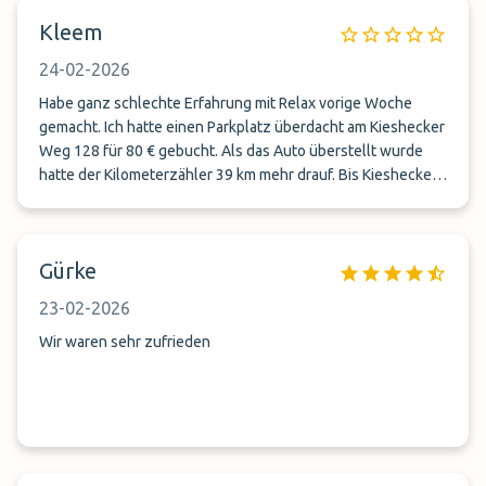
Kleem
24-02-2026
Habe ganz schlechte Erfahrung mit Relax vorige Woche
gemacht. Ich hatte einen Parkplatz überdacht am Kieshecker
Weg 128 für 80 € gebucht. Als das Auto überstellt wurde
hatte der Kilometerzähler 39 km mehr drauf. Bis Kieshecker
Weg sind es vom Flughafen ca. 3 km. D.h. mehr Fahrzeug hat
nicht im Parkhaus gestanden, sondern wahrscheinlich auf
einem freien Parkplatz in Krefeld. Das hätte normalerweise
Gürke
39 € gekostet. Der zuständige Mitarbeiter hat dies
abgestritten. Ich werde nicht wieder bei Relax buchen.
23-02-2026
Wir waren sehr zufrieden