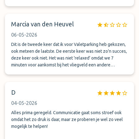
begeleid.
Marcia van den Heuvel
06-05-2026
Dit is de tweede keer dat ik voor Valetparking heb gekozen,
ook meteen de laatste. De eerste keer was niet zo'n succes,
deze keer ook niet. Het was niet 'relaxed' omdat we 7
minuten voor aankomst bij het vliegveld een andere
afleverlocatie doorkregen. Dit hadden ze best die zelfde
ochtend kunnen doen of zelfs een dag of meer eerder. Dan
had ik de tijd gehad om het juiste adres in te voeren in het
D
navigatiesysteem. Daarnaast is het fijn als bij het ophalen
van de auto een routebeschrijving wordt gegeven van de
04-05-2026
aankomsthal naar terminal B/C deur 10/11. Wat een gezoek!
Niet echt relaxed, de volgende keer gaan we gewoon zelf
Alles prima geregeld. Communicatie gaat soms stroef ook
de auto parkeren en weer ophalen.
omdat het zo druk is daar, maar ze proberen je wel zo veel
mogelijk te helpen!