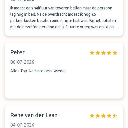
Ik moest een half uur van tevoren bellen maar de persoon
lag nog in bed. Na de overdracht moest ik nog €5
parkeerkosten betalen omdat hij te laat was. Bij het ophalen
melde dezelfde persoon dat ik 2 uur te vroeg was en hij pas
over een uur zou komen. Hij kwam ook een uur later terwijl
mijn auto 500 meter verderop stond. Ik kon het ziet via mijn
auto app. Nooit meer met deze firma
Peter
06-07-2026
Alles Top. Nächstes Mal wieder.
Rene van der Laan
04-07-2026