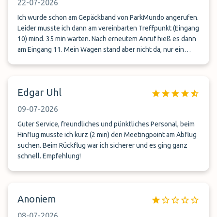
22-07-2026
Ich wurde schon am Gepäckband von ParkMundo angerufen.
Leider musste ich dann am vereinbarten Treffpunkt (Eingang
10) mind. 35 min warten. Nach erneutem Anruf hieß es dann
am Eingang 11. Mein Wagen stand aber nicht da, nur ein
winkender Herr, der mit einem alten Kleinwagen stand. Er hat
sich entschuldigt und uns gesagt er hätte den falschen
Wagen dabei??? Nun mussten wir unsere Koffer auf dem
Edgar Uhl
Rücksitz des Kleinwagens verstauen, da der Kofferraum voll
war und sind zu einem entfernt gelegenen Parkhaus
09-07-2026
gefahren um meinen Wagen zu holen. Insgesamt haben wir
dadurch ca. 1,5 Stunden verloren und das um Mitternacht
Guter Service, freundliches und pünktliches Personal, beim
und einer Fahrt von 200 Km voran. Der Fahrer war
Hinflug musste ich kurz (2 min) den Meetingpoint am Abflug
zugegeben sehr, sehr nett in dieser unkomfortablen
suchen. Beim Rückflug war ich sicherer und es ging ganz
Situation und hat versucht den Schaden möglichst gering zu
schnell. Empfehlung!
halten. Ich weiß ehrlich gesagt nicht, ob ich den Service von
ParkMundo nochmals in Anspruch nehme...
Anoniem
08-07-2026