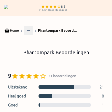
8.2
(
16354
Beoordelingen
)
Home
Phantompark Beoordelingen
More
Phantompark Beoordelingen
9
31
beoordelingen
Uitstekend
21
Heel goed
8
Goed
1