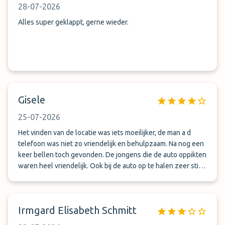
28-07-2026
Alles super geklappt, gerne wieder.
Gisele
25-07-2026
Het vinden van de locatie was iets moeilijker, de man a d
telefoon was niet zo vriendelijk en behulpzaam. Na nog een
keer bellen toch gevonden. De jongens die de auto oppikten
waren heel vriendelijk. Ook bij de auto op te halen zeer stipt
en vriendelijk. Boeken volgende keer zeker terug bij deze
parking. Was de eerste keer, maar niet de laatste.
Irmgard Elisabeth Schmitt