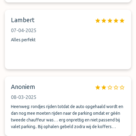
haben doch ihr Auto - was wollen sie denn noch&quot; -
DANKE AUCH. Brauch ich nie wieder und von der Erfahrung
Lambert
kann ich nur jedem abraten.
07-04-2025
Alles perfekt
Anoniem
08-03-2025
Heenweg: rondjes rijden totdat de auto opgehaald wordt en
dan nog mee moeten rijden naar de parking omdat er géén
tweede chauffeur was… erg onprettig en niet passend bij
valet parking.. Bij ophalen gebeld zodra wij de koffers
hadden en daarna half uur moeten wachten omdat er twintig