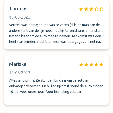
Thomas
13-08-2023
Vertrek was prima; bellen van te voren (al is de man aan de
andere kant van de lijn heel moeilijk te verstaan), en er stond
iemand klaar om de auto mee te nemen. Aankomst was een
heel stuk minder: vluchtnummer was doorgegeven, net na
landen gebeld, ze zouden er over 20min zijn; na 30min nog
eens gebeld, hij was er echt bijna. Na 50min nog steeds
niemand, weer gebeld “ik had de verkeerde aankomst tijd
Mariska
doorgegeven, kreeg ik te horen”. 55min na eerste keer
bellen was de auto er eindelijk… voor dat bedrag wat we
12-08-2023
betaald hebben had ik meer verwacht…
Alles ging prima. Ze stonden bij klaar om de auto in
ontvangst te nemen. En bij terugkomst stond de auto binnen
10 min voor onze neus. Voor herhaling vatbaar