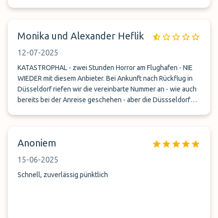
Monika und Alexander Heflik
12-07-2025
KATASTROPHAL - zwei Stunden Horror am Flughafen - NIE
WIEDER mit diesem Anbieter. Bei Ankunft nach Rückflug in
Düsseldorf riefen wir die vereinbarte Nummer an - wie auch
bereits bei der Anreise geschehen - aber die Düssseldorfer
Festnetznummer war nicht mehr vergeben! - Nach einer
2stündigen Odysee am Flughafen über
Polizei/Tiefgaragen/Taxianbieter, Email Anfragen bei
Anoniem
Fluparks (bis heute unbeantwortet) waren wir sicher, dass
unser Auto gestohlen wurde. Die Rettung kam über einen
15-06-2025
Konkurrenzanbieter, der für uns alle Unternehmen
durchtelefonierte und wohl mit den Besitzer von
Schnell, zuverlässig pünktlich
Valetparking kannte. Er rief ihn mobil an und wir bekamen
den Wagen wieder. - Bis heute keine Entschuldigung, keine
Erklärung - bei einer nochmaligen telefonischen Anfrage
und Bitte um Erklärung bekam ich ins Ohr gebrüllt: &quot;Sie