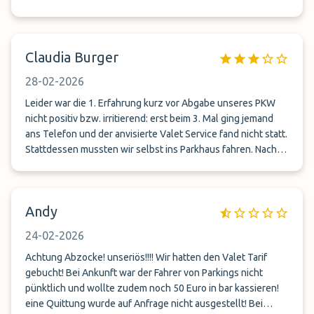
Claudia Burger
28-02-2026
Leider war die 1. Erfahrung kurz vor Abgabe unseres PKW
nicht positiv bzw. irritierend: erst beim 3. Mal ging jemand
ans Telefon und der anvisierte Valet Service fand nicht statt.
Stattdessen mussten wir selbst ins Parkhaus fahren. Nach
Angabe sollten wir unseren Parkplatz im Parkhaus
fotografieren + an die Handynummer senden. Diese Info
wurde allerdings weder empfangen noch beantwortet, was
Andy
uns wiederum ziemlich verunsichert hat. Daraufhin haben
wir mehrfach versucht, die uns angegebene Handynummer
24-02-2026
anzurufen um zu klären, wie wir bei der Rückkehr verfahren
sollen! Auch diesmal ging mehrfach niemand ans Telefon!
Achtung Abzocke! unseriös!!!! Wir hatten den Valet Tarif
Aus dieser Unsicherheit heraus hatten wir natürlich
gebucht! Bei Ankunft war der Fahrer von Parkings nicht
Bedenken, dass alles bei unserer Rückkehr klappt! Als wir
pünktlich und wollte zudem noch 50 Euro in bar kassieren!
dann bei Ankunft die besagte Handynummer angerufen
eine Quittung wurde auf Anfrage nicht ausgestellt! Bei