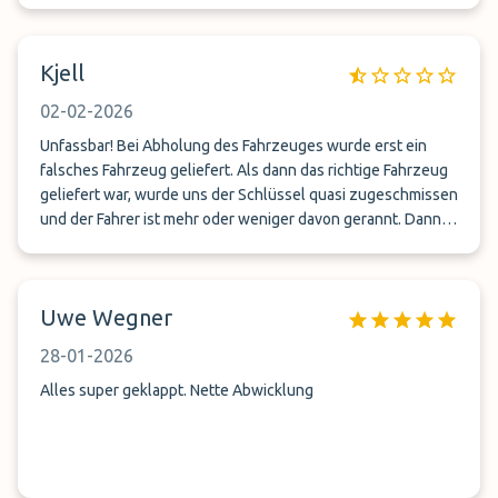
buchen und auch weiter empfehlen.
Kjell
02-02-2026
Unfassbar! Bei Abholung des Fahrzeuges wurde erst ein
falsches Fahrzeug geliefert. Als dann das richtige Fahrzeug
geliefert war, wurde uns der Schlüssel quasi zugeschmissen
und der Fahrer ist mehr oder weniger davon gerannt. Dann
wussten wir auch wieso. Es wurden seitens Valet Parkdienst
fast 80km mit dem Fahrzeug zurück gelegt und der Tank war
komplett leer. Auf mehrmalige Anrufe hin wurde jedes Mal
Uwe Wegner
sofort aufgelegt, als wir nachfragen wollten, wieso denn so
viel gefahren wurde (der Parkplatz war keine 5 Min
28-01-2026
entfernt!). Eine Frechheit, ein Fahrzeug mit leerem Tank zu
übergeben und nicht ein mal ein Wort darüber zu verlieren,
Alles super geklappt. Nette Abwicklung
geschweige denn sich eine Minute Zeit zu nehmen, das
Fahrzeug anständig zu übergeben. ABSOLUT
UNPROFESSIONELL UND NICHT ZU EMPFEHLEN!!! 1 Stern ist
noch zu viel!