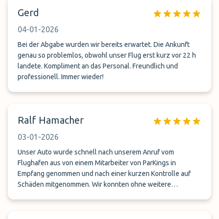
Anspruch genommen und wir können diesen nur aus
Gerd
unserer Sicht weiterempfehlen.Freundliche Mitarbeiter und
nichts zu kritisieren. Wir werden diesen Service auch bei
04-01-2026
unserer nächsten Reise in Anspruch nehmen
Bei der Abgabe wurden wir bereits erwartet. Die Ankunft
genau so problemlos, obwohl unser Flug erst kurz vor 22 h
landete. Kompliment an das Personal. Freundlich und
professionell. Immer wieder!
Ralf Hamacher
03-01-2026
Unser Auto wurde schnell nach unserem Anruf vom
Flughafen aus von einem Mitarbeiter von ParKings in
Empfang genommen und nach einer kurzen Kontrolle auf
Schäden mitgenommen. Wir konnten ohne weitere
Verzögerung unseren Flug antreten. Nach unserem Urlaub
wurden wir von ParKings angerufen und nachdem wir
unsere Koffer hatten, kam ein Mitarbeiter, der uns innerhalb