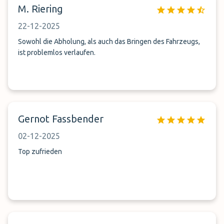
M. Riering
von 5 Minuten unser Auto brachte. wieder bekommen, wie
abgegeben. Perfekt super freundliche Mitarbeiter, 1a
22-12-2025
Service für wenige Euros. Gern beim nächsten Urlaub
wieder. Danke.
Sowohl die Abholung, als auch das Bringen des Fahrzeugs,
ist problemlos verlaufen.
Gernot Fassbender
02-12-2025
Top zufrieden