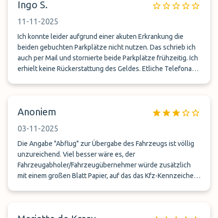
Ingo S.
11-11-2025
Ich konnte leider aufgrund einer akuten Erkrankung die
beiden gebuchten Parkplätze nicht nutzen. Das schrieb ich
auch per Mail und stornierte beide Parkplätze frühzeitig. Ich
erhielt keine Rückerstattung des Geldes. Etliche Telefonate
mit den Parkplatzbetreibern und ein schriftlicher Austausch
mit FLUPARKS.DE brachte nun auch nach Wochen keinen
Erfolg. Mittlerweile antwortet man auf meine Nachfragen
Anoniem
nicht mehr. Das ist eine absolute Frechheit. Oft habe ich
diese Parkplätze mit verschiedenen Fahrzeugen genutzt.
03-11-2025
Nun natürlich NIE WIEDER!
Die Angabe "Abflug" zur Übergabe des Fahrzeugs ist völlig
unzureichend. Viel besser wäre es, der
Fahrzeugabholer/Fahrzeugübernehmer würde zusätzlich
mit einem großen Blatt Papier, auf das das Kfz-Kennzeichen
geschrieben ist, am Gehsteigrand des Abflugbereichs
stehen, damit man ihn bei der Anfahrt gut sehen, erkennen
und dann in seiner Nähe anhalten kann.