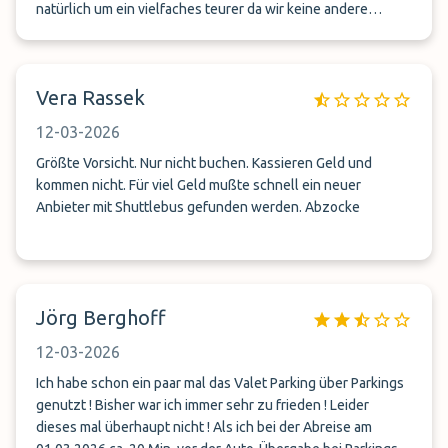
natürlich um ein vielfaches teurer da wir keine andere
Möglichkeit mehr hatten. Am besten die Finger von dem
Anbieter lassen, unser Abreisedatum war der 8 März und
seit gestern zurück aber auch jetzt keine Möglichkeit die
Vera Rassek
Firma zu kontaktieren. ich denke wir sind einem Fakeshop
aufgesessen. Empfehlung meinerseits ist auf jeden fall die
12-03-2026
Firma Relaxpark die uns sofort geholfen hat.
Größte Vorsicht. Nur nicht buchen. Kassieren Geld und
kommen nicht. Für viel Geld mußte schnell ein neuer
Anbieter mit Shuttlebus gefunden werden. Abzocke
Jörg Berghoff
12-03-2026
Ich habe schon ein paar mal das Valet Parking über Parkings
genutzt ! Bisher war ich immer sehr zu frieden ! Leider
dieses mal überhaupt nicht ! Als ich bei der Abreise am