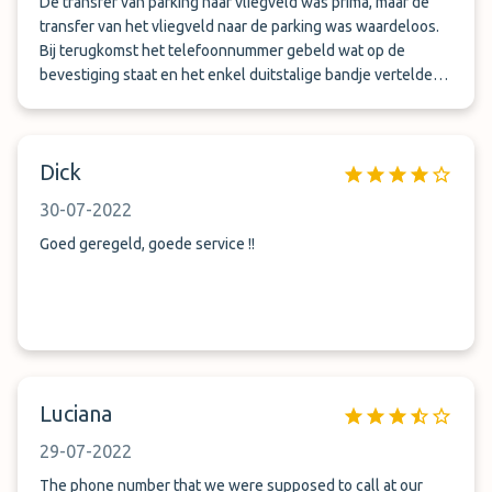
De transfer van parking naar vliegveld was prima, maar de
transfer van het vliegveld naar de parking was waardeloos.
Bij terugkomst het telefoonnummer gebeld wat op de
bevestiging staat en het enkel duitstalige bandje vertelde
dat we klaar moesten staan bij plek 10. Daar arriveerde een
bus, maar die was enkel bestemd voor Parkvogel, een ander
parkeer gelegenheid. Alsnog een taxi moeten nemen om bij
Dick
de parking te komen.
30-07-2022
Goed geregeld, goede service !!
Luciana
29-07-2022
The phone number that we were supposed to call at our