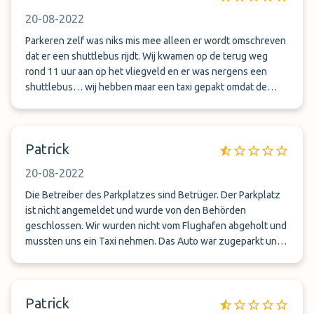
20-08-2022
Parkeren zelf was niks mis mee alleen er wordt omschreven
dat er een shuttlebus rijdt. Wij kwamen op de terug weg
rond 11 uur aan op het vliegveld en er was nergens een
shuttlebus… wij hebben maar een taxi gepakt omdat de
parkeerplaats om 1 uur dicht zou gaan en we wel naar huis
wilde komen.
Patrick
20-08-2022
Die Betreiber des Parkplatzes sind Betrüger. Der Parkplatz
ist nicht angemeldet und wurde von den Behörden
geschlossen. Wir wurden nicht vom Flughafen abgeholt und
mussten uns ein Taxi nehmen. Das Auto war zugeparkt und
sah aus wie Sau, da der Parkplatz sehr sandig und staubig
ist.
Patrick