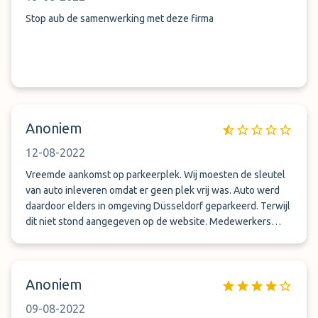
Stop aub de samenwerking met deze firma
Anoniem
12-08-2022
Vreemde aankomst op parkeerplek. Wij moesten de sleutel
van auto inleveren omdat er geen plek vrij was. Auto werd
daardoor elders in omgeving Düsseldorf geparkeerd. Terwijl
dit niet stond aangegeven op de website. Medewerkers
kwamen niet vriendelijk over. Andere mensen stonden te
wachten, hun auto stond vast geparkeerd, konden niet naar
huis. Moesten wachten tot andere mensen terug waren van
Anoniem
vliegveld, zodat auto dan vrij kwam.
09-08-2022