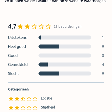
zo kunnen we de kwaliteit van onze website waarborgen.
4,7
23
beoordelingen
Uitstekend
1
Heel goed
9
Goed
0
Gemiddeld
4
Slecht
9
Categorieën
Locatie
Stiptheid