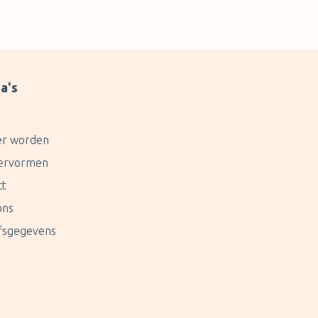
Erfahrung!!! Ich werde zusätzlich noch
eine E-Mail mit Fotos schicken, falls ich
eine Kundenservice-Adresse finde. Auf
jeden Fall werden weder ich noch meine
Bekannten jemals wieder mit euch
a's
zusammenarbeiten. Außerdem werde ich
meine Erfahrung auch in den sozialen
Medien teilen. Ohne freundlichen Grüssen
er worden
Diogo Carlos
ervormen
ct
ons
jfsgegevens