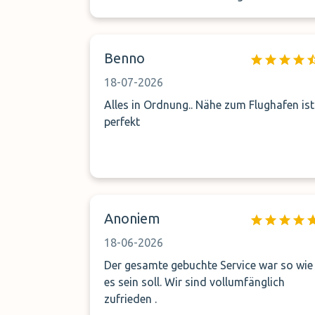
aus. Wir haben 90 Minuten warten
müssen, bis unser Auto gebracht wurde.
Keinerlei Info zwischendurch, warum das
Benno
so lange dauert. Keine Entschuldigung,
nichts. Ich würde erwarten, dass ein Teil
18-07-2026
der Parkgebühr erstattet wird. Sehr
Alles in Ordnung.. Nähe zum Flughafen ist
schade...
perfekt
Anoniem
18-06-2026
Der gesamte gebuchte Service war so wie
es sein soll. Wir sind vollumfänglich
zufrieden .