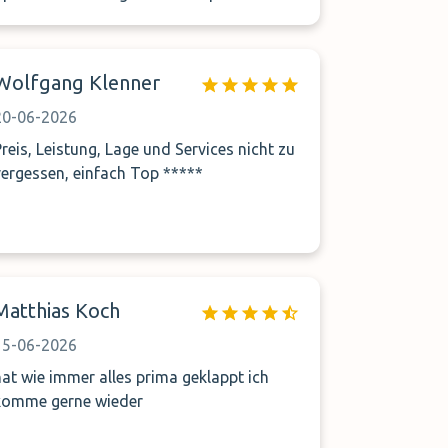
ook maar 10 min. dus geen probleem!
Auto stond klaar dus was in 5 min.
vertrokken. Overall prima om te parkeren
Wolfgang Klenner
tegen schappelijk tarief.
20-06-2026
Preis, Leistung, Lage und Services nicht zu
vergessen, einfach Top *****
Matthias Koch
15-06-2026
hat wie immer alles prima geklappt ich
komme gerne wieder