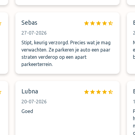
diegene op papier. Uiteindelijk wel gelukt
na 45 minuten. Helaas wel moeten
vastellen dat ik betaald heb voor een
Sebas
overdekte parkeerplaats maar ik heb een
dashcam waarop duidelijk te zien was dat
27-07-2026
de wagen 3 weken op een open terrein
Stipt, keurig verzorgd. Precies wat je mag
heeft gestaan. Graag eerlijke
verwachten. Ze parkeren je auto een paar
communicatie hierover en niet laten
straten verderop op een apart
betalen voor een service die niet mogelijk
parkeerterrein.
is.
Lubna
20-07-2026
Goed