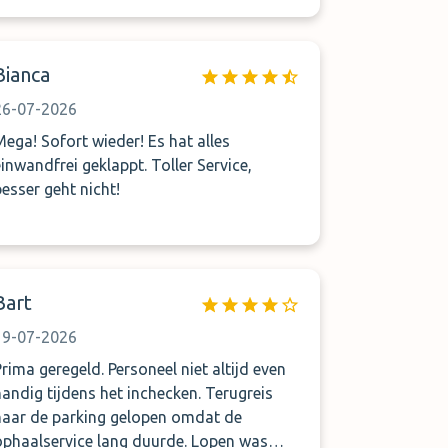
nu blijkt, 1 van de koffers onherstelbaar
beschadigd is.
Bianca
26-07-2026
Mega! Sofort wieder! Es hat alles
einwandfrei geklappt. Toller Service,
besser geht nicht!
Bart
19-07-2026
Prima geregeld. Personeel niet altijd even
handig tijdens het inchecken. Terugreis
naar de parking gelopen omdat de
ophaalservice lang duurde. Lopen was