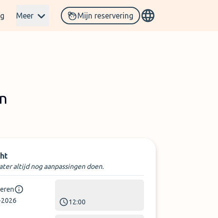
og
Meer
Mijn reservering
en
ht
later altijd nog aanpassingen doen.
keren
-2026
12:00