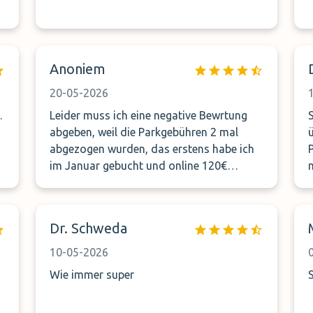
Anoniem
20-05-2026
.
Leider muss ich eine negative Bewrtung
abgeben, weil die Parkgebühren 2 mal
abgezogen wurden, das erstens habe ich
im Januar gebucht und online 120€
bezahlt, dieses lief unter Park Mundo
unter der selben Anschrift Kieshecker Weg
171. bei der Ankunft am.4.05. Wurde mein
Dr. Schweda
Vorgang nicht gefunden und ich musste
ein 2. Mal bezahlen. Auf dem Flughafen
10-05-2026
habe ich dann meine E-Mail
Wie immer super
durchgesehen, da fand ich dann eine
Telefonnummer, die identisch mit der