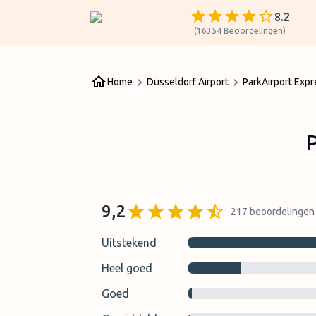
8.2
(
16354
Beoordelingen
)
Home
Düsseldorf Airport
ParkAirport Expr
P
9,2
217
beoordelingen
Uitstekend
Heel goed
Goed