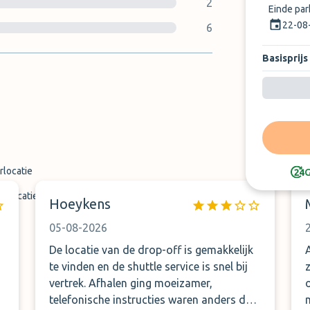
2
Einde pa
22-08
6
Basisprijs
rlocatie
G
tslocatie
Hoeykens
05-08-2026
De locatie van de drop-off is gemakkelijk
te vinden en de shuttle service is snel bij
zic
vertrek. Afhalen ging moeizamer,
telefonische instructies waren anders de