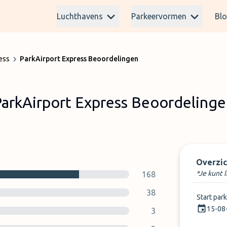
Luchthavens
Parkeervormen
Bl
ess
ParkAirport Express Beoordelingen
arkAirport Express Beoordeling
Overzic
*Je kunt 
168
38
Start par
15-08
3