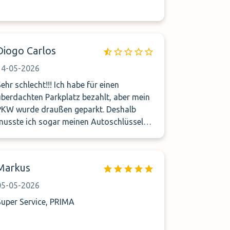
Diogo Carlos
14-05-2026
Sehr schlecht!!! Ich habe für einen
überdachten Parkplatz bezahlt, aber mein
PKW wurde draußen geparkt. Deshalb
musste ich sogar meinen Autoschlüssel
hinterlassen. Der Service war sehr
unfreundlich. Am Telefon wurde mir
gesagt, dass ich mein Auto bereits um
Markus
07:00 Uhr abholen sollte, obwohl ich es
bis 15:00 Uhr reserviert hatte. Danach
05-05-2026
wurde sogar behauptet, ich hätte es so
Super Service, PRIMA
gebucht. Unerhört! Außerdem wurden
über 20 km mit meinem NEUEN PKW