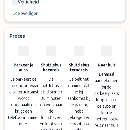
Veiligheid
Beveiliger
Proces
Parkeer je
Shuttlebus
Shuttlebus
Naar huis
auto
heenreis
terugreis
Eenmaal
Je parkeert de
De
Je belt het
aangekomen
auto, hoort waar
shuttlebus is
nummer dat
bij de
je bij terugkomst
altijd binnen
je bij
parkeerplaats
wordt
30 minuten
aankomst bij
loop je naar
opgehaald en
op weg naar
de parking
de auto en
krijgt een
de
hebt
kun je
telefoonnummer
luchthaven
gekregen en
meteen jouw
mee.
en kent vaak
je loopt naar
reis naar huis