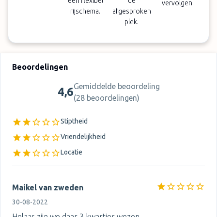
een flexibel
de
vervolgen.
rijschema.
afgesproken
plek.
Beoordelingen
Gemiddelde beoordeling
4,6
(
28 beoordelingen
)
Stiptheid
Vriendelijkheid
Locatie
Maikel van zweden
30-08-2022
Helaas zijn we daar 3 kwartier wezen