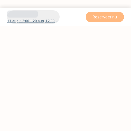
Reserveer nu
13 aug, 12:00 – 20 aug, 12:00
Heb je vragen of problemen met je boeking?
Neem contact met ons op
Pagina's
FAQ