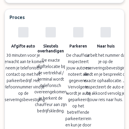
bestelwagens, betalen een toeslag van € 35
Toeslagen zijn niet inbegrepen in de
boekingsprijs en dienen ter plaatse te worden
Proces
betaald
Adres parkeerplaats: Am Westbahnhof 23,
40878 Ratingen
Afgifte auto
Sleutels
Parkeren
Naar huis
overhandigen
30 minuten voor je
De chauffeur
Je belt het nummer dat
De exacte
verwacht aan te komen
inspecteert
je op de
afgiftelocatie bij
neem je telefonisch
jouw auto en
reserveringsbevestiging
de vertrekhal /
contact op met het
noteert alle
vindt en je bespreekt de
terminal wordt
parkeerbedrijf. Het
gegevens.
exacte ophaallocatie. Je
telefonisch
telefoonnummer vind je
Vervolgens
inspecteert de auto en
overeengekomen,
op de
wordt je auto
bij akkoord vervolg je
je herkent de
reserveringsbevestiging.
geparkeerd
jouw reis naar huis.
chauffeur aan zijn
op het
bedrijfskleding.
betreffende
parkeerterrein
en kun je door