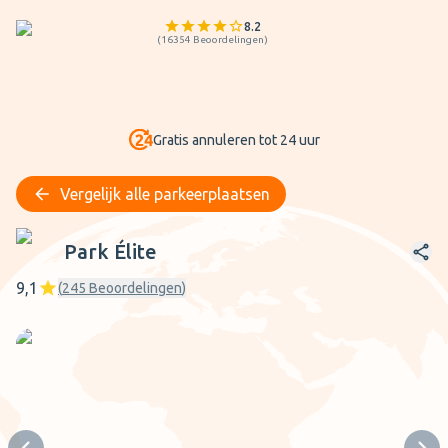
8.2
(
16354
Beoordelingen
)
Gratis annuleren tot 24 uur
Vergelijk alle parkeerplaatsen
Park Élite
Park Élite
9,1
(
245
Beoordelingen
)