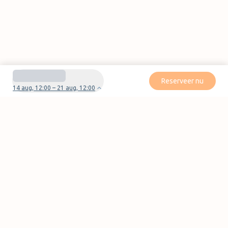
Reserveer nu
14 aug, 12:00 – 21 aug, 12:00
Heb je vragen of problemen met je boeking?
Neem contact met ons op