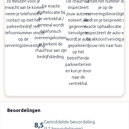
30 minuten voor je
De chauffeur
Je belt het nummer dat
De exacte
verwacht aan te komen
inspecteert
je op de
afgiftelocatie bij
neem je telefonisch
jouw auto en
reserveringsbevestiging
de vertrekhal /
contact op met het
noteert alle
vindt en je bespreekt de
terminal wordt
parkeerbedrijf. Het
gegevens.
exacte ophaallocatie. Je
telefonisch
telefoonnummer vind je
Vervolgens
inspecteert de auto en
overeengekomen,
op de
wordt je auto
bij akkoord vervolg je
je herkent de
reserveringsbevestiging.
geparkeerd
jouw reis naar huis.
chauffeur aan zijn
op het
bedrijfskleding.
betreffende
parkeerterrein
en kun je door
naar de
vertrekhal.
Beoordelingen
Gemiddelde beoordeling
8,5
(
57 beoordelingen
)