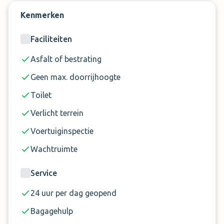
een parkeerplaats bij Park Am Ring Dusseldorf
Kenmerken
Airport eenvoudig reserveren, u hoeft enkel uw
reisdata, persoonlijke gegevens in te voeren, te
Faciliteiten
betalen en u bent voorzien van een parkeerplaats.
Asfalt of bestrating
Geen max. doorrijhoogte
Toilet
Verlicht terrein
Voertuiginspectie
Wachtruimte
Service
24 uur per dag geopend
Bagagehulp