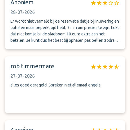
Anoniem
Dank Ihrer Freundlichkeit und Ihres hervorragenden
Services ist unsere Reise entspannt begonnen und ebenso
28-07-2026
entspannt zu Ende gegangen.
Er wordt niet vermeld bij de reservatie dat je bij inlevering en
ophalen maar beperkt tijd hebt, 7 min om precies te zijn. Lukt
dat niet kom je bij de slagboom 10 euro extra aan het
betalen. Je kunt dus het best bij ophalen pas bellen zodra je
op de plek bent, anders haal je het niet.
rob timmermans
27-07-2026
alles goed geregeld. Spreken niet allemaal engels
Anoniem