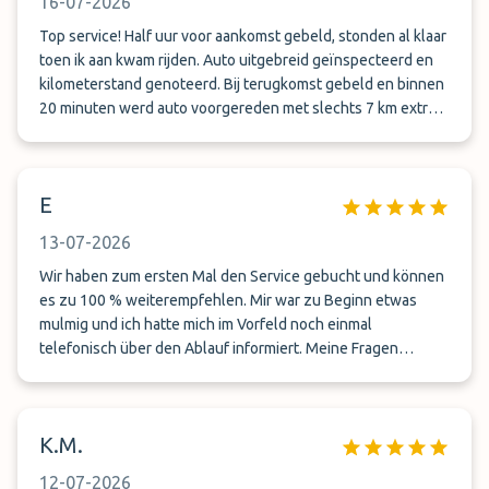
16-07-2026
Top service! Half uur voor aankomst gebeld, stonden al klaar
toen ik aan kwam rijden. Auto uitgebreid geïnspecteerd en
kilometerstand genoteerd. Bij terugkomst gebeld en binnen
20 minuten werd auto voorgereden met slechts 7 km extra
op de teller. Volgende keer weer!
E
13-07-2026
Wir haben zum ersten Mal den Service gebucht und können
es zu 100 % weiterempfehlen. Mir war zu Beginn etwas
mulmig und ich hatte mich im Vorfeld noch einmal
telefonisch über den Ablauf informiert. Meine Fragen
wurden super freundlich beantwortet. Insgesamt war der
Service super nett und absolut unkompliziert. Werden wir
wieder buchen!
K.M.
12-07-2026