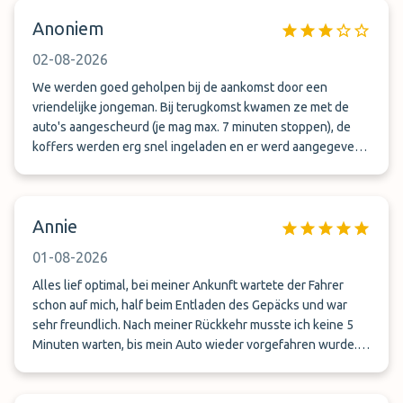
Anoniem
02-08-2026
We werden goed geholpen bij de aankomst door een
vriendelijke jongeman. Bij terugkomst kwamen ze met de
auto's aangescheurd (je mag max. 7 minuten stoppen), de
koffers werden erg snel ingeladen en er werd aangegeven
dat we snel weer door moesten. Op zich prima. Helaas zijn
wij dus vergeten om de voorkant van onze auto te
controleren (eigen fout), maar bij thuiskomst zagen we dat
Annie
er aan de voorkant best wat schade zat.
01-08-2026
Alles lief optimal, bei meiner Ankunft wartete der Fahrer
schon auf mich, half beim Entladen des Gepäcks und war
sehr freundlich. Nach meiner Rückkehr musste ich keine 5
Minuten warten, bis mein Auto wieder vorgefahren wurde.
Auch dieser Fahrer war freundlich und hilfsbereit. Also volle
Punktzahl! Jederzeit wieder.