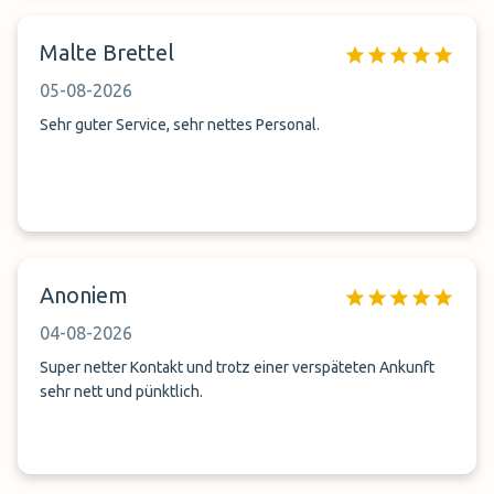
Fahrzeugübergabe erfolgte reibungslos und ohne
Fahrzeugschäden oder überhöhten Tachostand! Der Service
Malte Brettel
war empfehlenswert!
05-08-2026
Sehr guter Service, sehr nettes Personal.
Anoniem
04-08-2026
Super netter Kontakt und trotz einer verspäteten Ankunft
sehr nett und pünktlich.