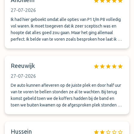
27-07-2026
Ik had hier geboekt omdat alle opties van P1 t/m P8 volledig
vol waren. Ik moet toegeven dat ik zeer sceptisch was en
hoopte dat alles goed zou gaan. Maar het ging allemaal
perfect. Ik belde van te voren zoals besproken hoe laat ik er
zou zijn en ze stonden al te wachten op ons. Bij terugkomst
belde ik toen ik de koffers had en 10 min later waren ze er
al. Er was 14 km gereden dus van vluchthaven naar
Reeuwijk
parkeerplaats en terug. De prijs was al helemaal goed voor
deze service, goedkoper dan regulier parkeren! Ik kan My
27-07-2026
Valet Parking aan iedereen aanraden!
De auto kunnen afleveren op de juiste plek en door half uur
van te voren te bellen stonden ze al te wachten. Bij terug
komst gebeld toen we de koffers hadden bij de band en
toen we buiten kwamen op de afgesproken plek stonden ze
al te wachten. Super fijne goede ervaring.
Hussein