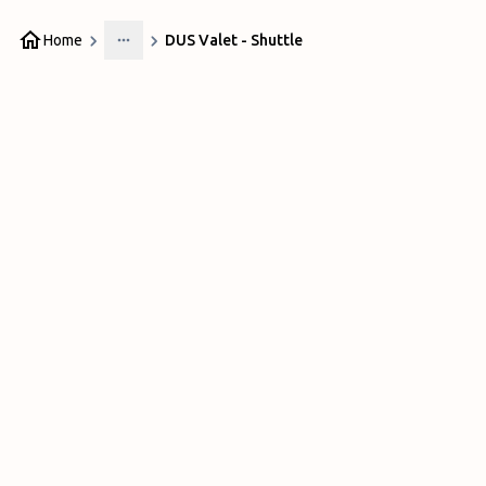
Home
DUS Valet - Shuttle
More