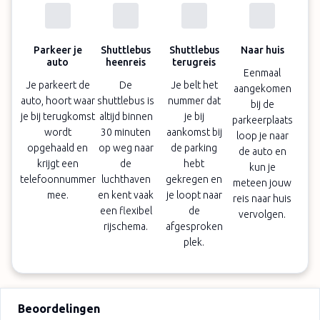
Parkeer je
Shuttlebus
Shuttlebus
Naar huis
auto
heenreis
terugreis
Eenmaal
Je parkeert de
De
Je belt het
aangekomen
auto, hoort waar
shuttlebus is
nummer dat
bij de
je bij terugkomst
altijd binnen
je bij
parkeerplaats
wordt
30 minuten
aankomst bij
loop je naar
opgehaald en
op weg naar
de parking
de auto en
krijgt een
de
hebt
kun je
telefoonnummer
luchthaven
gekregen en
meteen jouw
mee.
en kent vaak
je loopt naar
reis naar huis
een flexibel
de
vervolgen.
rijschema.
afgesproken
plek.
Beoordelingen