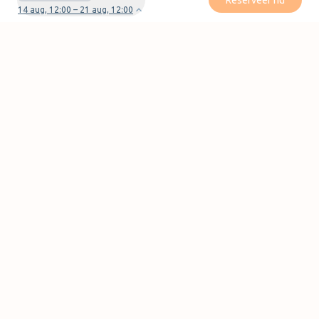
Reserveer nu
14 aug, 12:00 – 21 aug, 12:00
Heb je vragen of problemen met je boeking?
Neem contact met ons op
Pagina's
FAQ
Partner worden
Parkeervormen