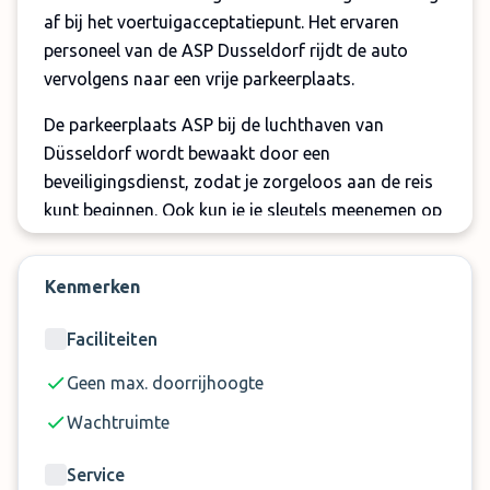
af bij het voertuigacceptatiepunt. Het ervaren
personeel van de ASP Dusseldorf rijdt de auto
vervolgens naar een vrije parkeerplaats.
De parkeerplaats ASP bij de luchthaven van
Düsseldorf wordt bewaakt door een
beveiligingsdienst, zodat je zorgeloos aan de reis
kunt beginnen. Ook kun je je sleutels meenemen op
reis en zelf veilig bewaren. Wacht niet langer en
boek de parkeerplaats op ASP Düsseldorf Airport!
Kenmerken
De service bij ASP Dusseldorf op een rijtje:
Faciliteiten
Onoverdekte parkeerplaats inclusief
Geen max. doorrijhoogte
shuttleservice
Transfertijd bedraagt 5 minuten
Wachtruimte
Sleutelbehoud
Service