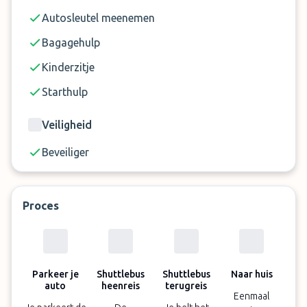
Autosleutel meenemen
Bagagehulp
Kinderzitje
Starthulp
Veiligheid
Beveiliger
Proces
Parkeer je
Shuttlebus
Shuttlebus
Naar huis
auto
heenreis
terugreis
Eenmaal