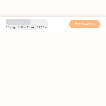
Reserveer nu
14 aug, 12:00 – 21 aug, 12:00
Heb je vragen of problemen met je boeking?
Neem contact met ons op
Pagina's