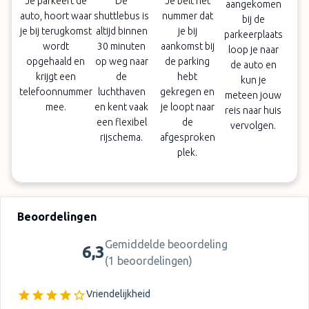
Je parkeert de
De
Je belt het
aangekomen
auto, hoort waar
shuttlebus is
nummer dat
bij de
je bij terugkomst
altijd binnen
je bij
parkeerplaats
wordt
30 minuten
aankomst bij
loop je naar
opgehaald en
op weg naar
de parking
de auto en
krijgt een
de
hebt
kun je
telefoonnummer
luchthaven
gekregen en
meteen jouw
mee.
en kent vaak
je loopt naar
reis naar huis
een flexibel
de
vervolgen.
rijschema.
afgesproken
plek.
Beoordelingen
Gemiddelde beoordeling
6,3
(
1 beoordelingen
)
Vriendelijkheid